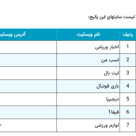
لیست سایتهای این پکیج:
ردیف
نام وبسایت
آدرس وبسای
1
اخبار ورزشی
2
اسب من
3
ایت بال
4
بازی فوتبال
5
دیجیپا
6
فیفا1
7
لوازم ورزشی
r