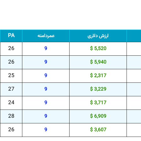
PA
ارزش دلاری
عمردامنه
26
9
5,520 $
26
9
5,940 $
25
9
2,317 $
27
9
3,229 $
24
9
3,717 $
28
9
6,909 $
26
9
3,607 $