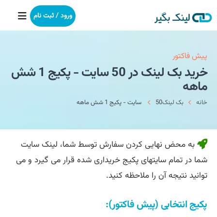
ورود / ثبت نام
خانه
پیش فاکتور
خرید بک لینک در 50 سایت - پکیج 1 شش
بکلینک
ماهه
خانه
بک لینک
50 سایت - پکیج 1 شش ماهه
رپورتاژآگهی
خدمات ما
به محض نهایی کردن سفارش توسط شما، لینک سایت
درباره ما
شما در تمام سایتهای پکیج خریداری شده قرار می گیرد و می
توانید نتیجه آن را ملاحظه کنید.
آموزش
پکیج انتخابی (پیش فاکتور):