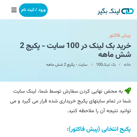
ورود / ثبت نام
خانه
پیش فاکتور
خرید بک لینک در 100 سایت - پکیج 2
بکلینک
شش ماهه
خانه
بک لینک
100 سایت - پکیج 2 شش ماهه
رپورتاژآگهی
خدمات ما
به محض نهایی کردن سفارش توسط شما، لینک سایت
درباره ما
شما در تمام سایتهای پکیج خریداری شده قرار می گیرد و می
توانید نتیجه آن را ملاحظه کنید.
آموزش
پکیج انتخابی (پیش فاکتور):