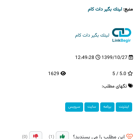
منبع:
لینك بگیر دات كام
لینك بگیر دات كام
12:49:28
1399/10/27
1629
5.0 / 5
تگهای مطلب:
اینترنت
برنامه
سایت
سرویس
این مطلب را می پسندید؟
(0)
(1)