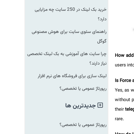
خرید بک لینک در 250 سایت چه مزایایی
دارد؟
راهنمای سئوی سایت برای هوش مصنوعی
گوگل
چرا سایت های آموزشی به بک لینک تخصصی
How ad
نیاز دارند؟
users i
لینک سازی برای فروشگاه های نرم افزار
Is Forc
رپورتاژ عمومی یا تخصصی؟
Yes, as
without
جدیدترین ها
their
te
rare.
رپورتاژ عمومی یا تخصصی؟