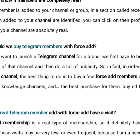
I know if members are completely real?
member is added to your channel or group, in a section called re
en added to your channel are identified, you can click on their 
o your channel are absolutely real.
ould we
buy telegram members
with force add?
e want to launch a
Telegram channel
for a brand, we first have 
 of that channel and then do a lot of publicity. So in fact, in or
am channel
, the best thing to do is to buy a few
force add member
s, knowledge channels, and… the best purchase for them, buy ed 
.
he
real Telegram member
add with force add have a visit?
add membership
is a real type of membership, so it definitely h
, these visits may be very few, or even frequent, because I am a us