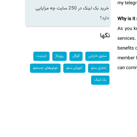
my tele
خرید بک لینک در 250 سایت چه مزایایی
دارد؟
Why is 
As you 
تگها
servic
benefit
سئوی خارجی
گوگل
رپورتاژ
اینترنت
member 
can com
تحلیل سئو
آموزش سئو
موتورهای جستجو
بک لینک