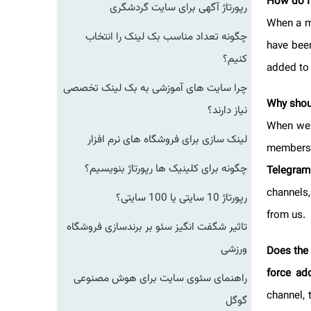
How do 
رپورتاژ آگهی برای سایت گردشگری
When a 
چگونه تعداد مناسب بک لینک را انتخاب
have be
کنیم؟
added t
چرا سایت های آموزشی به بک لینک تخصصی
Why sh
نیاز دارند؟
When w
لینک سازی برای فروشگاه های نرم افزار
members
چگونه برای کلینیک ها رپورتاژ بنویسیم؟
Telegr
channel
رپورتاژ 10 سایتی یا 100 سایتی؟
from us
تاثیر شگفت انگیز سئو بر برندسازی فروشگاه
ورزشی
Does t
force 
راهنمای سئوی سایت برای هوش مصنوعی
channel
گوگل