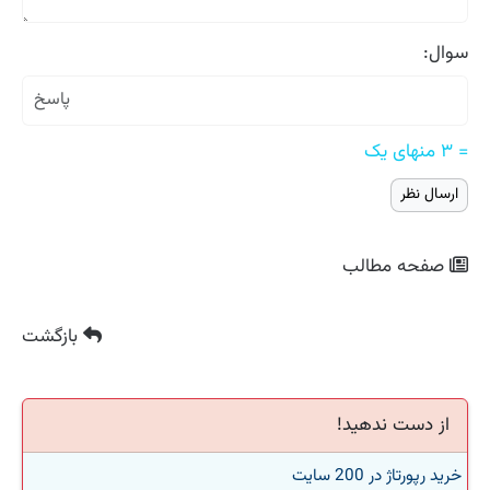
سوال:
= ۳ منهای یک
صفحه مطالب
بازگشت
از دست ندهید!
خرید رپورتاژ در 200 سایت