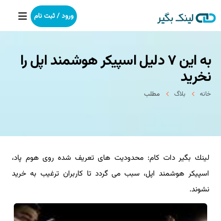
ورود / ثبت نام
به این ۷ دلیل اسپیكر هوشمند اپل را
خانه
نخرید
بکلینک
خانه
بلاگ
مطلب
رپورتاژآگهی
خدمات ما
لینك بگیر دات كام: محدودیت های تعریف شده روی هوم پاد،
درباره ما
اسپیكر هوشمند اپل، سبب می گردد تا كاربران ترغیب به خرید
آموزش
نشوند.