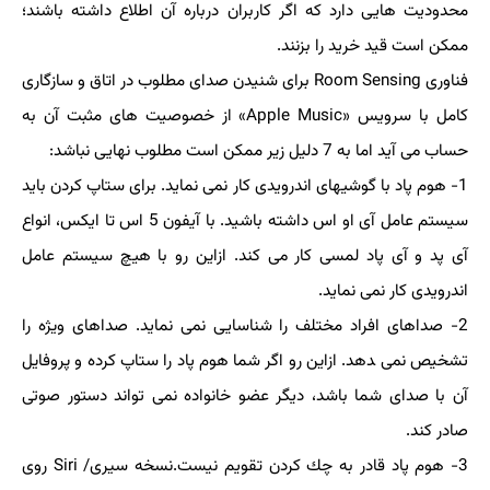
محدودیت هایی دارد كه اگر كاربران درباره آن اطلاع داشته باشند؛
ممكن است قید خرید را بزنند.
فناوری Room Sensing برای شنیدن صدای مطلوب در اتاق و سازگاری
كامل با سرویس «Apple Music» از خصوصیت های مثبت آن به
حساب می آید اما به 7 دلیل زیر ممكن است مطلوب نهایی نباشد:
1- هوم پاد با گوشیهای اندرویدی كار نمی نماید. برای ستاپ كردن باید
سیستم عامل آی او اس داشته باشید. با آیفون 5 اس تا ایكس، انواع
آی پد و آی پاد لمسی كار می كند. ازاین رو با هیچ سیستم عامل
اندرویدی كار نمی نماید.
2- صداهای افراد مختلف را شناسایی نمی نماید. صداهای ویژه را
تشخیص نمی ‍دهد. ازاین رو اگر شما هوم پاد را ستاپ كرده و پروفایل
آن با صدای شما باشد، دیگر عضو خانواده نمی تواند دستور صوتی
صادر كند.
3- هوم پاد قادر به چك كردن تقویم نیست.نسخه سیری/ Siri روی