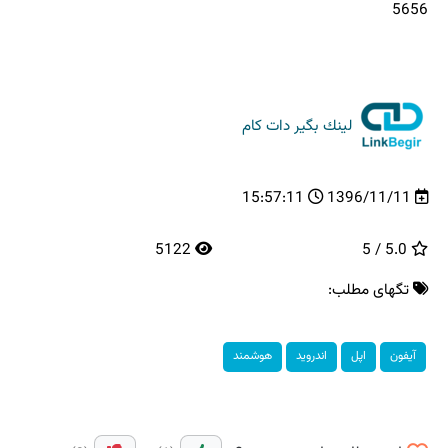
5656
لینك بگیر دات كام
15:57:11
1396/11/11
5122
5.0 / 5
تگهای مطلب:
آیفون
اپل
اندروید
هوشمند