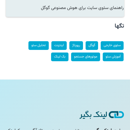
راهنمای سئوی سایت برای هوش مصنوعی گوگل
تگها
سئوی خارجی
گوگل
رپورتاژ
اینترنت
تحلیل سئو
آموزش سئو
موتورهای جستجو
بک لینک