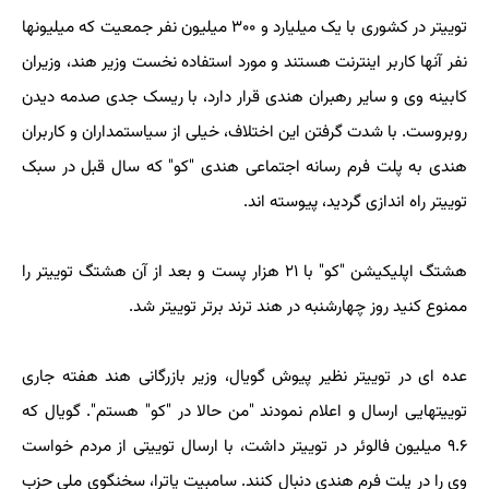
توییتر در کشوری با یک میلیارد و ۳۰۰ میلیون نفر جمعیت که میلیونها
نفر آنها کاربر اینترنت هستند و مورد استفاده نخست وزیر هند، وزیران
کابینه وی و سایر رهبران هندی قرار دارد، با ریسک جدی صدمه دیدن
روبروست. با شدت گرفتن این اختلاف، خیلی از سیاستمداران و کاربران
هندی به پلت فرم رسانه اجتماعی هندی "کو" که سال قبل در سبک
توییتر راه اندازی گردید، پیوسته اند.
هشتگ اپلیکیشن "کو" با ۲۱ هزار پست و بعد از آن هشتگ توییتر را
ممنوع کنید روز چهارشنبه در هند ترند برتر توییتر شد.
عده ای در توییتر نظیر پیوش گویال، وزیر بازرگانی هند هفته جاری
توییتهایی ارسال و اعلام نمودند "من حالا در "کو" هستم". گویال که
۹.۶ میلیون فالوئر در توییتر داشت، با ارسال توییتی از مردم خواست
وی را در پلت فرم هندی دنبال کنند. سامبیت پاترا، سخنگوی ملی حزب