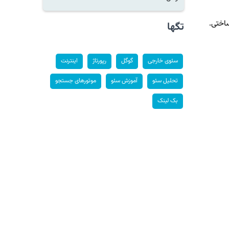
اختی.
تگها
سئوی خارجی
گوگل
رپورتاژ
اینترنت
تحلیل سئو
آموزش سئو
موتورهای جستجو
بک لینک