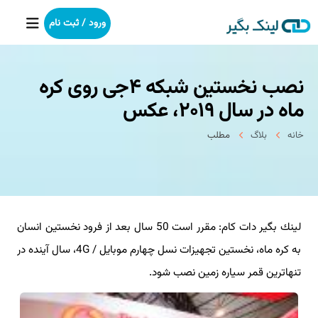
ورود / ثبت نام
نصب نخستین شبكه ۴جی روی كره
خانه
ماه در سال ۲۰۱۹، عكس
بکلینک
خانه
بلاگ
مطلب
رپورتاژآگهی
خدمات ما
لینك بگیر دات كام: مقرر است 50 سال بعد از فرود نخستین انسان
درباره ما
به كره ماه، نخستین تجهیزات نسل چهارم موبایل / 4G، سال آینده در
آموزش
تنهاترین قمر سیاره زمین نصب شود.