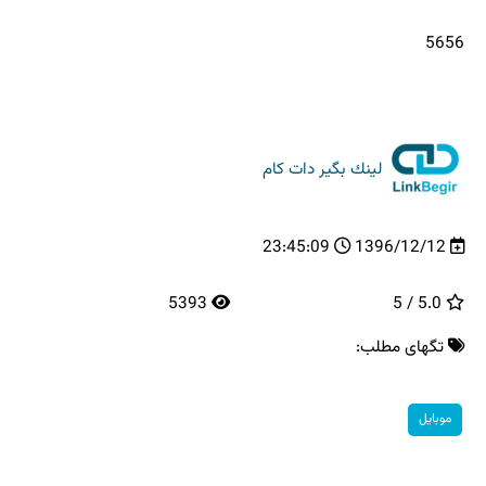
5656
لینك بگیر دات كام
23:45:09
1396/12/12
5393
5.0 / 5
تگهای مطلب:
موبایل