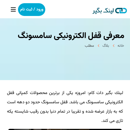
ورود / ثبت نام
معرفی قفل الكترونیكی سامسونگ
خانه
خانه
بلاگ
مطلب
بکلینک
رپورتاژآگهی
خدمات ما
لینك بگیر دات كام: امروزه یكی از برترین محصولات كمپانی قفل
درباره ما
الكترونیكی سامسونگ می باشد. قفل سامسونگ حدود دو دهه است
آموزش
كه به بازار عرضه شده و تقریبا در تمام دنیا بدون رقیب شایسته یكه
تازی می كند.