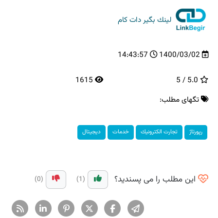
لینك بگیر دات كام
14:43:57
1400/03/02
1615
5.0 / 5
تگهای مطلب:
رپورتاژ
تجارت الكترونیك
خدمات
دیجیتال
این مطلب را می پسندید؟
(0)
(1)