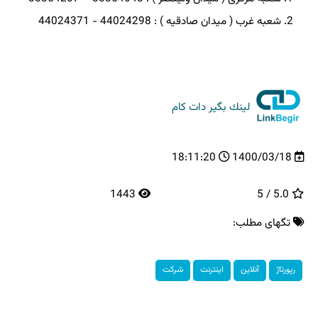
شعبه غرب ( میدان صادقیه ) : 44024298 - 44024371
لینك بگیر دات كام
18:11:20
1400/03/18
1443
5.0 / 5
تگهای مطلب:
رپورتاژ
آنلاین
اینترنت
شركت