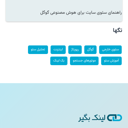
راهنمای سئوی سایت برای هوش مصنوعی گوگل
تگها
سئوی خارجی
گوگل
رپورتاژ
اینترنت
تحلیل سئو
آموزش سئو
موتورهای جستجو
بک لینک