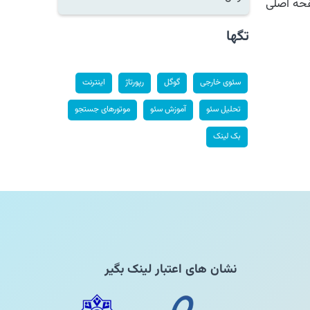
ه اصلی
تگها
سئوی خارجی
گوگل
رپورتاژ
اینترنت
تحلیل سئو
آموزش سئو
موتورهای جستجو
بک لینک
نشان های اعتبار لینک بگیر