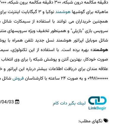
ماهیانه برای گوشیها
هوشمند
نوکیا و ۳ گیگابایت اینترنت برای گوشیهای عادی نوکیا خواهد بود.
همچنین خریداران می توانند با استفاده از سیمکارت شاتل مو
سرویس بازی "بازیلی" و همینطور تخفیف ویژه سرویسهای متنوع 
شاتل موبایل اپراتور هوشمند نسل جدید تلفن همراه با پوشش ۳G و ۴G/LTE در سرتاسر کشور است که برای اولین بار، از فنا
هوشمند
» بهره برده است. با استفاده از این تکنولوژی، سیم
صورت خودکار، بهترین آنتن و پوشش شبکه را برای وی انتخاب می
علاقه مندان برای دریافت اطلاعات بیشتر درباره این اپراتور و خ
۰۹۹۸۱۰۰۰۰۰۰ و به صورت ۲۴ ساعته با کارشناسان
فروش
شاتل موبا
00/04/03
لینك بگیر دات كام
تگهای مطلب: