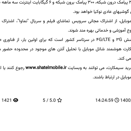
دقیقه مکالمه درون شبکه، ۳۰۰ دقیقه مکالمه برون شبکه، ۳۰۰۰ پیامک درون شبکه، ۳۰۰ پیامک برون شبکه و ۶ گیگا
بایل، از اشتراک مجانی سرویس تماشای فیلم و سریال "نماوا"، اشتراک چه
آموزشی و خدماتی بهره مند شوند.
وری «
سی
کارت هوشمند شاتل موبایل با تحلیل آنتن های موجود در محدوده حضور مش
 کند.
رید سیمکارت، می توانند به وبسایت
www.shatelmobile.ir
رجوع کنند یا از ر
یل در ارتباط باشند.
1421
5.0 / 5
14:24:59
14