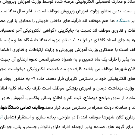
 شورایعالی آموزش وپرورش به عمل آورد. تبصره ۳- اسناد و مدارک تحصیلی الکترونیکی عرضه شده توسط وزارت آموزش وپر
مقررات مربوط صادرشده برای تمامی دستگاهه
یر
دستگاه
ها هم موظف اند فرآیندهای داخلی خویش را مطابق با این مصو
یقات و فناوری موظف اند نسبت به جایگزینی «گواهی الکترونیکی آخر تحصیلات
آموزش متوسطه» و «گواهی الکترونیکی ریزنمرات دانش آموزان» به جای اسناد کاغذی در فرآیند ثبت
قیقات و فناوری موظف است با همکاری وزارت آموزش وپرورش و وزارت ارتباطات و فناوری اطلاع
 پذیر را ظرف یک ماه تعیین و به همراه دستورالعمل نحوه ارتقای آن جهت
وری اطلاعات ارائه نماید. ماده ۸- شهرداری کلان شهرها موظف می باشند ظرف دو ماه خدمت الکترونیکی درخوا
نوسازی ساختمان ها را طراحی، پیاده سازی کرده و از راه درگاه های الکترونیکی خود در دسترس کا
نا وزارت بهداشت درمان و آموزش پزشکی موظف است ظرف یک ماه کلیه اطلا
ره از سوی مراجع ذیصلاح، ثبت نام و اطلاع رسانی واکسن، آموزش های ب
و سامانه دولت همراه در دسترس مردم قرار دهد.
وظایف تمامی دستگاههای
آم
رای گروه های صدمه پذیر ازجمله افراد دارای ناتوانی جسمی، زنان، جوانان،