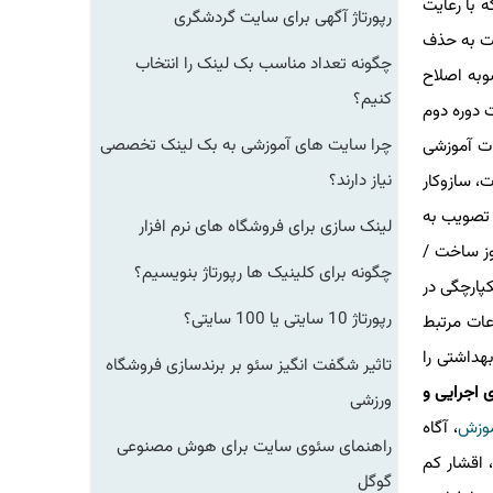
ورش که با رعایت
رپورتاژ آگهی برای سایت گردشگری
ای اجرایی معتبر است. بدین منظور وزارت آموزش وپرورش موظف است تا آخر سال ۱۴۰۰ نسبت به حذف
چگونه تعداد مناسب بک لینک را انتخاب
به اصلاح
کنیم؟
 دوره دوم
چرا سایت های آموزشی به بک لینک تخصصی
 نام مهرماه ۱۴۰۰ دانشگاه ها و مؤسسات آموزشی
نیاز دارند؟
ات، سازوکار
 تصویب به
لینک سازی برای فروشگاه های نرم افزار
ست مجوز ساخت /
چگونه برای کلینیک ها رپورتاژ بنویسیم؟
ربران قرار دهند. ماده ۹- به منظور ایجاد یکپارچگی در
رپورتاژ 10 سایتی یا 100 سایتی؟
عات مرتبط
هداشتی را
تاثیر شگفت انگیز سئو بر برندسازی فروشگاه
 اجرایی و
ورزشی
وزش
، آگاه
راهنمای سئوی سایت برای هوش مصنوعی
 اقشار کم
گوگل