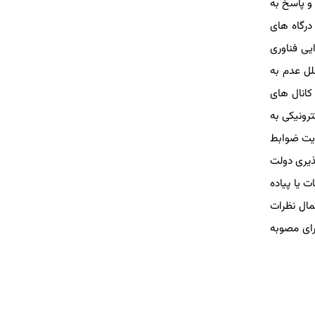
سرویس (API) ارسال بازخورد کاربران و پاسخ به
ز راه درگاه های
یی فناوری
اسی علل عدم به
کانال های
رونیکی به
ه را با رعایت ضوابط
عامل پذیری دولت
یکی خدمات یا پیاده
مال نظرات
ارت کشور مکلف است در اجرای مصوبه