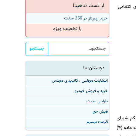
از دست ندهید!
 انتظامی
خرید رپورتاژ در 250 سایت
با تخفیف ویژه
جستجو
دوستان ما
انتخابات مجلس ، کاندیدای مجلس
خرید و فروش خودرو
طراحی سایت
فیش حج
کم شورای
قیمت بیسیم
اجرایی فناوری اطلاعات است که به تأیید رئیس جمهور رسیده و توسط محمدجواد آذری جهرمی ابلاغ گردیده است. این مصوبه با استناد به ماده (۴)