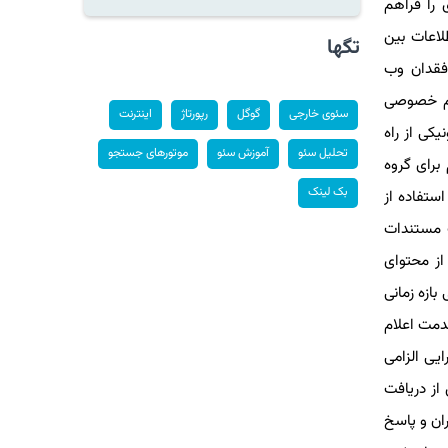
 را فراهم
 اطلاعات بین
تگها
فقدان وب
ا و حفاظت از حریم خصوصی
سئوی خارجی
گوگل
رپورتاژ
اینترنت
 دقیق بر اجرای آن نظارت کنند.۴) خدمات الکترونیکی از راه
تحلیل سئو
آموزش سئو
موتورهای جستجو
برای گروه
بک لینک
ستفاده از
 بدون دریافت مستندات
ده از محتوای
رت عضویت در درگاه در دسترس همگان باشد.۶) اطلاع رسانی بازه زمانی
ه خدمت اعلام
یی الزامی
از دریافت
 نمایش داده شود.۸) انتشار بازخورد کاربران و پاسخ