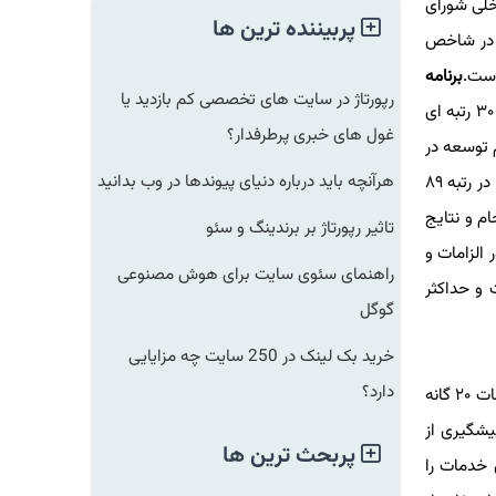
 اجرایی فناوری اطلاعات و بند ۶ ماده (۳) آیین نامه داخلی شورای
پربیننده ترین ها
 رتبه ای ارزیابی سازمان ملل در شاخص
است.
برنامه
رپورتاژ در سایت های تخصصی کم بازدید یا
در اجرای بند «ت» ماده ۶۸ قانون برنامه ششم توسعه در مورد تحقق هدف ارتقا ۳۰ رتبه ای
غول های خبری پرطرفدار؟
امه ششم توسعه در
هرآنچه باید درباره دنیای پیوندها در وب بدانید
سال ۲۰۱۶ با کسب امتیاز ۰.۴۶۴۹ در رتبه ۱۰۶ قرار داشت. با اقدامات صورت گرفته در دولت تدبیر و امید در سال ۲۰۲۰ با کسب امتیاز ۰.۶۵۹۳ در رتبه ۸۹
دولت الکترونیکی در نیمه اول سال ۱۴۰۰ (۲۰۲۱ میلادی) انجام و نتایج
تاثیر رپورتاژ بر برندینگ و سئو
ر الزامات و
راهنمای سئوی سایت برای هوش مصنوعی
 فوریت و حداکثر
گوگل
خرید بک لینک در 250 سایت چه مزایایی
دارد؟
تبصره ۱- وزارت ارتباطات و فناوری اطلاعات (سازمان فناوری اطلاعات ایران) مکلف است با همکاری دستگاههای اجرایی متولی با فوریت خدمات ۲۰ گانه
آنها را اطلاع رسانی عمومی کند. تبصره ۲- به منظور پیشگیری از
پربحث ترین ها
ز کاربری خدمات را