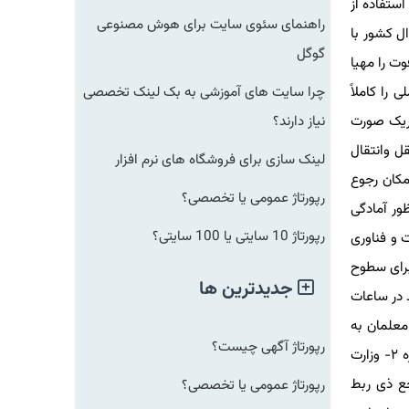
ناوری اطلاعات ایران با استفاده از
راهنمای سئوی سایت برای هوش مصنوعی
بران فراهم آورد. ماده ۳- سازمان ثبت احوال کشور با
گوگل
ت را مهیا
لی را کاملاً
چرا سایت های آموزشی به بک لینک تخصصی
تریک صورت
نیاز دارند؟
قل وانتقال
لینک سازی برای فروشگاه های نرم افزار
مکان رجوع
رپورتاژ عمومی یا تخصصی؟
 منظور آمادگی
رپورتاژ 10 سایتی یا 100 سایتی؟
 و فناوری
برای سطوح
جدیدترین ها
 در ساعات
ی جهت معلمان به
رپورتاژ آگهی چیست؟
نحوی برنامه ریزی و اقدام نماید که آموزش مهارت برنامه نویسی / کد نویسی برای دانش آموزان از سال تحصیلی ۱۴۰۱_۱۴۰۰ آغاز شود. تبصره ۲- وزارت
جع ذی ربط
رپورتاژ عمومی یا تخصصی؟