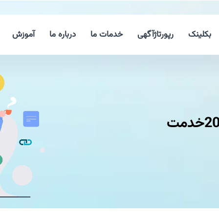
بکلینک
رپورتاژآگهی
خدمات ما
درباره ما
آموزش
دستگاههای اجرایی ملزم به اجرای 20خدمت