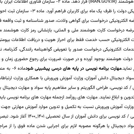
حداکثر ظرف ۱۵ روز فراهم و در اختیار درگاه ملی خدمات دولت هوشمند (IRAN.GOV.IR) قرار دهد. ماده ۲- سازمان ف
زیرساخت های پیام ایران امکان شخصی سازی خدمات الکترونیکی دولت را ظرف یک ماه برای کار
 الکترونیکی درخواست برای گواهی ولادت، صدور شناسنامه و ثبت واقعه فو
مان ثبت احوال کشور عرضه درخواست کارت هوشمند ملی و المثنی، بازنشانی رمز کارت هوشمند م
ورت الکترونیکی حسب خدمت فقط برای احراز هویت و دریافت اطلاعات بیوم
است خدمات الکترونیکی درخواست صدور یا تعویض گواهینامه رانندگی، گذرنامه، ن
ات دولت هوشمند بوجود آورده و در صورت ضرورت برای رجوع حضوری زمان و 
نماید.
مهارت برنامه نویسی در پایه های درسی پیشبینی شود
ماده ۶- به
واد دیجیتال دانش آموزان، وزارت آموزش وپرورش با همکاری وزارت ارتباطات
 / کد نویسی، طراحی الگوریتم و سایر مفاهیم پایه سواد و مهارت دیجیتال 
ن و ابلاغ نمایند. مهارت های روزآمد ازجمله مهارت های برنامه نویسی باید
ی رسمی تمام پایه های تحصیلی پیشبینی شود. تبصره ۱- وزارت آموزش وپرورش نسبت به تکمیل و تدوین موارد آموزش مهارت
 دیجیتال یا هرگونه مصوبه لازم برای اجرایی شدن ماده فوق را از مرا