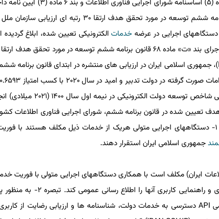
قانون وظایف و اختیارات وزارت ارتباطات و فناوری اطلاعات، ماده (۵) اساسنامه شورای
اجرایی فناوری اطلاعات، در اجرای بند «ت» ماده ۶۸ قانون برنامه ششم توسعه در مورد تحقق هدف ارتقا ۳۰
خدمات
الکترونیکی تعیین شده، ابلاغ گردیده 
ارزیابی سازمان ملل در شاخص توسعه دولت الکترونیکی (EGDI)، جمهوری اسلامی ایران در ارزیابی های منتشره در ابتدای قانون برن
بین ۱۹۲ کشور قرار گرفته است. نظر به این که دور جدید ارزیابی شاخص توسعه 
د برای تحقق هدف تعیین شده در قانون برنامه ششم، شورای اجرایی فناوری اطلاعات کشو
تکالیفی را برای دستگاههای اجرایی تصویب کرده است. ماده ۱- دستگاههای اجرایی متولی هریک از خدمات ذیل مکلف هستند با
ند
جمهوری اسلامی ایران استقرار دهند.
جدول فوق را در درگاه ملی خدمات دولت هوشمند پیاده سازی و راهنمایی کاربری 
باردیگر کاری و تضییع اموال عمومی سازمان اداری و استخدامی API دسترسی به خدمات دولت، شناسنامه ها و ارزیابی رضایت ا