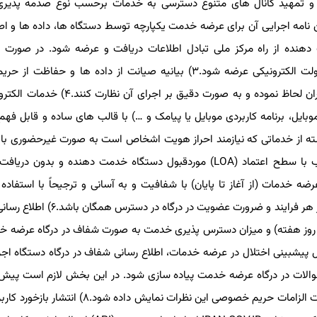
از و تمهید کانال های متنوع دسترسی به خدمات برحسب نوع صدمه پذیری
 ۶۷ قانون برنامه ششم و آیین نامه اجرایی آن برای عرضه خدمت یکپارچه توسط دستگاه ها، داده ها و
نده از راه مرکز ملی تبادل اطلاعات دریافت و عرضه شود. در صورت 
سرویسهای الکترونیکی درخواست به کارگروه تعامل پذیری دولت الکترونیکی عرضه شود.۳) بیانیه صیانت از داده ه
کاربران خویش را منتشر و در دریافت داده ها و اطلاعات کاربران لحاظ نموده و به صورت
یل، برنامه کاربردی موبایل یا پیامک و …) با قالب های ساده و قابل فهم 
 از خدماتی که نیازمند احراز هویت اشخاص است به صورت غیرحضوری با ا
سرویسهای برخط احراز هویت یا کارت هوشمند ملی متناسب با سطح اعتماد (LOA) موردقبول دستگاه خدمت دهنده و
مراحل و فرآیند عرضه خدمات (از آغاز تا پایان) با شفافیت و به آسانی و ترجیحاً با استفا
چندرسانه ای در درگاه عرضه خدمات دستگاه درج و پیش از آغاز هر فرایند و ضرو
 (ساعت اداری یا ۲۴ ساعت در هفت روز هفته) و میزان دسترس پذیری خدمت به صورت شفاف در درگاه عرض
یشبینی اختلال در عرضه خدمات، اطلاع رسانی شفاف در درگاه دستگاه اجرا
به سوالات در درگاه عرضه خدمت پیاده سازی شود. در این بخش لازم است پیش 
نظرات کاربران، مدت زمان پاسخگویی به نظرات اعلام؛ و با رعایت الزامات حریم خصوصی این نظرات