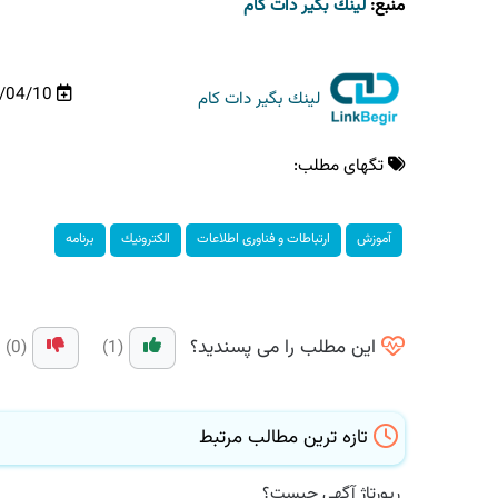
منبع:
لینك بگیر دات كام
/04/10
لینك بگیر دات كام
تگهای مطلب:
آموزش
ارتباطات و فناوری اطلاعات
الكترونیك
برنامه
این مطلب را می پسندید؟
(0)
(1)
تازه ترین مطالب مرتبط
رپورتاژ آگهی چیست؟