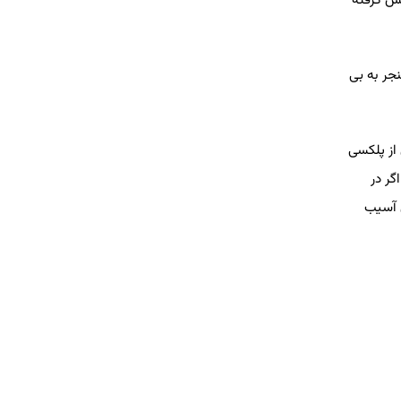
نجر به بی
از پلکسی
گر در
ی آسیب