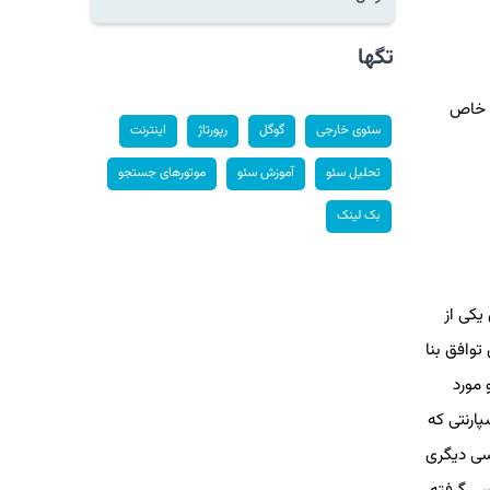
تگها
ی خاص
سئوی خارجی
گوگل
رپورتاژ
اینترنت
تحلیل سئو
آموزش سئو
موتورهای جستجو
بک لینک
یکی از
توافق بنا
 مورد
پارنتی که
کسی دیگری
پس گرفته