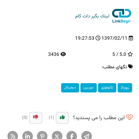
لینك بگیر دات كام
19:27:53
1397/02/11
3436
5.0 / 5
تگهای مطلب:
رپورتاژ
تكنولوژی
دوربین
دیجیتال
این مطلب را می پسندید؟
(0)
(1)