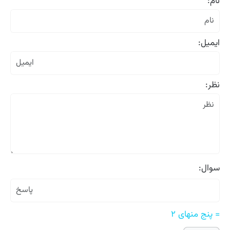
نام:
ایمیل:
نظر:
سوال:
= پنج منهای ۲