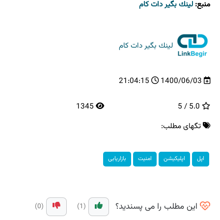
منبع:
لینك بگیر دات كام
لینك بگیر دات كام
21:04:15
1400/06/03
1345
5.0 / 5
تگهای مطلب:
اپل
اپلیكیشن
امنیت
بازاریابی
این مطلب را می پسندید؟
(0)
(1)