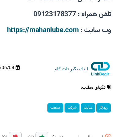
تلفن همراه : 09123178377
وب سایت :
https://mahanlube.com
/06/04
لینك بگیر دات كام
تگهای مطلب:
رپورتاژ
سایت
شركت
صنعت