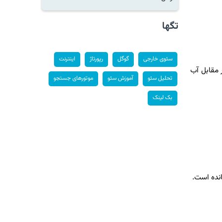
تگها
سئوی خارجی
گوگل
رپورتاژ
اینترنت
 مقابل آب
تحلیل سئو
آموزش سئو
موتورهای جستجو
بک لینک
نده است.