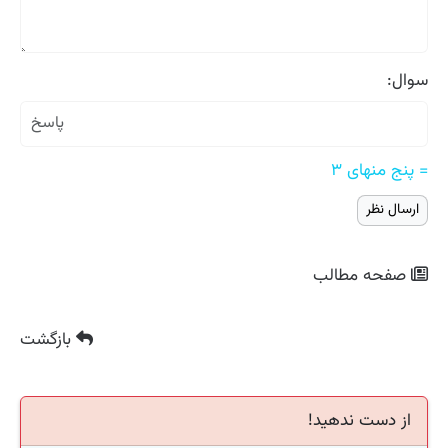
سوال:
= پنج منهای ۳
صفحه مطالب
بازگشت
از دست ندهید!