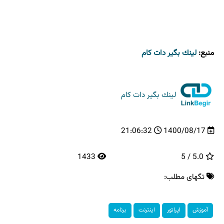
منبع:
لینك بگیر دات كام
لینك بگیر دات كام
21:06:32
1400/08/17
1433
5.0 / 5
تگهای مطلب:
آموزش
اپراتور
اینترنت
برنامه