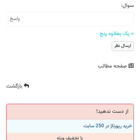
سوال:
= یک بعلاوه پنج
صفحه مطالب
بازگشت
از دست ندهید!
خرید رپورتاژ در 250 سایت
با تخفیف ویژه