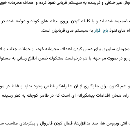
جاز، غیراخلاقی و فریبنده به سیستم قربانی نفوذ كرده و اهداف مجرمانه خوی
نیك ضمیمه شده اند و یا كلیك كردن برروی لینك های كوتاه و عرضه شده در
راه های نفوذ
باج افزار
به سیستم های قربانیان است.
جرمان سایبری برای عملی كردن اهداف مجرمانه خود، از جملات جذاب و اغو
ن رو در صورت مواجهه با هر درخواست مشكوك ضمن اطلاع رسانی به مسئول
و هم اكنون برای جلوگیری از آن ها راهكار قطعی وجود ندارد و فقط در م
 راه، همان اقدامات پیشگیرانه ای است كه در ظاهر كوچك به نظر رسیده ا
ب آنتی ویروس ها، ضد بدافزارها، فعال كردن فایروال و پیكربندی مناسب 