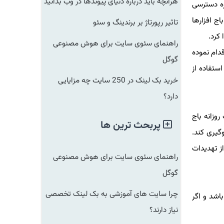
هرآنچه باید درباره دنیای پیوندها در وب بدانید
ره دسترسی
اج افزارها
تاثیر رپورتاژ بر برندینگ و سئو
كرد.
راهنمای سئوی سایت برای هوش مصنوعی
دام نموده
گوگل
ستفاده از
خرید بک لینک در 250 سایت چه مزایایی
دارد؟
وزانه باج
پربحث ترین ها
گیری كند.
از تهدیدات
راهنمای سئوی سایت برای هوش مصنوعی
گوگل
چرا سایت های آموزشی به بک لینک تخصصی
اشد و اگر
نیاز دارند؟