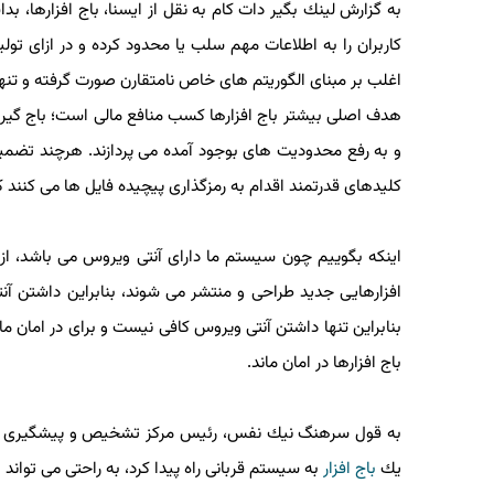
به گزارش لینك بگیر دات كام به نقل از ایسنا، باج افزارها، 
كاربران را به اطلاعات مهم سلب یا محدود كرده و در ازای تول
اغلب بر مبنای الگوریتم های خاص نامتقارن صورت گرفته و تنها
هدف اصلی بیشتر باج افزارها كسب منافع مالی است؛ باج گیرها 
و به رفع محدودیت های بوجود آمده می پردازند. هرچند تضمینی 
كلیدهای قدرتمند اقدام به رمزگذاری پیچیده فایل ها می كنند 
اینكه بگوییم چون سیستم ما دارای آنتی ویروس می باشد، ازا
افزارهایی جدید طراحی و منتشر می شوند، بنابراین داشتن آنت
بنابراین تنها داشتن آنتی ویروس كافی نیست و برای در امان مان
باج افزارها در امان ماند.
به قول سرهنگ نیك نفس، رئیس مركز تشخیص و پیشگیری از 
یك
باج افزار
به سیستم قربانی راه پیدا كرد، به راحتی می توان