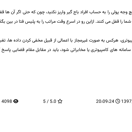
جه پولی را به حساب افراد باج گیر واریز نكنید، چون كه حتی اگر آن ها قفل
ر شما را قفل می كنند. ازاین رو در اسرع وقت مراتب را به پلیس فتا در بین بگذا
 جرائم كامپیوتری، هركس به صورت غیرمجاز با اعمالی از قبیل مخفی كردن داده ها، تغی
 سامانه های كامپیوتری یا مخابراتی شود، باید در مقابل مقام قضایی پاسخ 
4098
5.0 / 5
20:09:24
1397