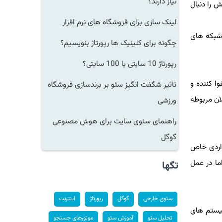
نیاز دارند؟
ش را دنبال
لینک سازی برای فروشگاه های نرم افزار
 شبكه های
چگونه برای کلینیک ها رپورتاژ بنویسیم؟
رپورتاژ 10 سایتی یا 100 سایتی؟
ا كننده و
تاثیر شگفت انگیز سئو بر برندسازی فروشگاه
ان مربوطه
ورزشی
راهنمای سئوی سایت برای هوش مصنوعی
گوگل
واردی خاص
ما در عمل
تگها
سئوی خارجی
گوگل
رپورتاژ
اینترنت
سیستم های
تحلیل سئو
آموزش سئو
موتورهای جستجو