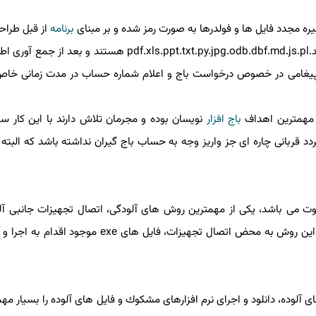
یره مجدد فایل ها و فولدرها به صورت رمز شده و بر مبنای
برنامه
از قبل طرا
كند. طراحان این بدافزارها معمولاً به دنبال فایل هایی با پسوند.pdf.xls.ppt.txt.py.jpg.odb.dbf.md.js.pl 
رسال پیغامی در خصوص درخواست باج و اعلام شماره حساب در مدت زمانی خ
 مهمترین اهداف
باج افزار
نویسان بوده و مجرمان تلاش دارند با این كار س
 قربانی چاره ای جز واریز وجه به حساب باج گیران نداشته باشد كه البته د
 می باشد، یكی از مهمترین روش های آلودگی، اتصال تجهیزات جانبی آل
است. در این روش به محض اتصال تجهیزات، فایل های exe موجود ا
 آلوده، دانلود و اجرای نرم افزارهای مشكوك و فایل های آلوده را بسیار مه