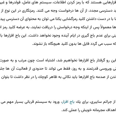
بدافزارهایی هستند كه با رمز كردن اطلاعات، سیستم های عامل، فولدرها و غی
ید دسترسی مجدد، از آن ها درخواست وجه می كنند. رمزنگاری در این نوع از ب
 با در دست داشتن كلید رمزگشایی یكتا می توان به محتوای آن دسترسی پیدا 
معمولاً پس از اینكه وجه درخواستی را دریافت نمایند، به عرضه كلید رمز اق
برای عدم باج گیری در ایام آینده وجود نخواهد داشت. این باج افزارها با ا
كه سبب می گردد فایل ها بدون كلید هیچگاه باز نشوند.
ین رو گرفتار باج افزارها نخواهیم شد، اشتباه است چون مرتب و به صورت ر
ی ویروسی قدرتمند و به روز، فقط می تواند تا حدودی از فعالیت آن ها جلو
دن از صدمه باج افزارها باید نكاتی به ظاهر كوچك را در نظر داشت تا بتوان 
جرائم سایبری، برای یك
باج افزار
، ورود به سیستم قربانی بسیار مهم می ب
د اهداف مجرمانه خویش را عملی كند.