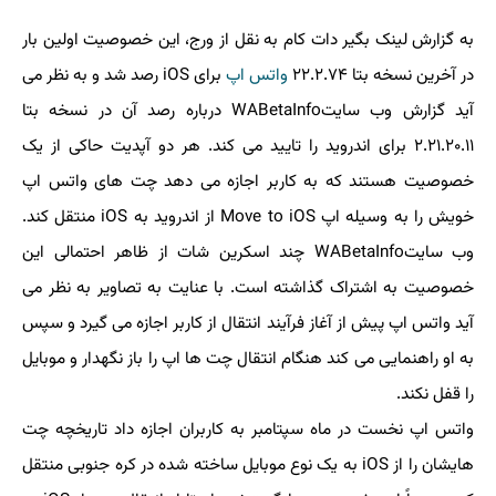
به گزارش لینک بگیر دات کام به نقل از ورج، این خصوصیت اولین بار
در آخرین نسخه بتا ۲۲.۲.۷۴
واتس اپ
برای iOS رصد شد و به نظر می
آید گزارش وب سایتWABetaInfo درباره رصد آن در نسخه بتا
۲.۲۱.۲۰.۱۱ برای اندروید را تایید می کند. هر دو آپدیت حاکی از یک
خصوصیت هستند که به کاربر اجازه می دهد چت های واتس اپ
خویش را به وسیله اپ Move to iOS از اندروید به iOS منتقل کند.
وب سایتWABetaInfo چند اسکرین شات از ظاهر احتمالی این
خصوصیت به اشتراک گذاشته است. با عنایت به تصاویر به نظر می
آید واتس اپ پیش از آغاز فرآیند انتقال از کاربر اجازه می گیرد و سپس
به او راهنمایی می کند هنگام انتقال چت ها اپ را باز نگهدار و موبایل
را قفل نکند.
واتس اپ نخست در ماه سپتامبر به کاربران اجازه داد تاریخچه چت
هایشان را از iOS به یک نوع موبایل ساخته شده در کره جنوبی منتقل