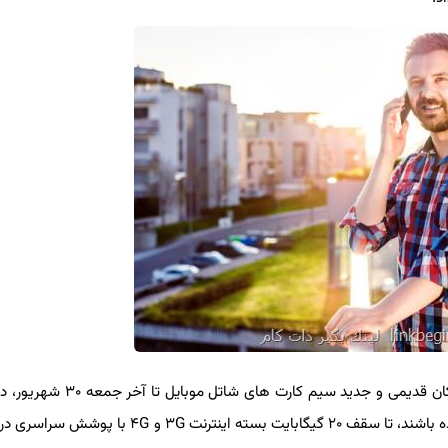
به گزارش سرویس بازار ایسنا، بنابر اعلام شاتل موبایل، مشتركان قدیمی و جدید سیم ك
ای كه حداقل ۳۰ دقیقه تماس خروجی خارج از شبكه برقرار كرده باشند، تا سقف ۲۰ گیگابایت بسته اینترنت 