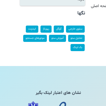
ه اصلی
تگها
سئوی خارجی
گوگل
رپورتاژ
اینترنت
تحلیل سئو
آموزش سئو
موتورهای جستجو
بک لینک
نشان های اعتبار لینک بگیر