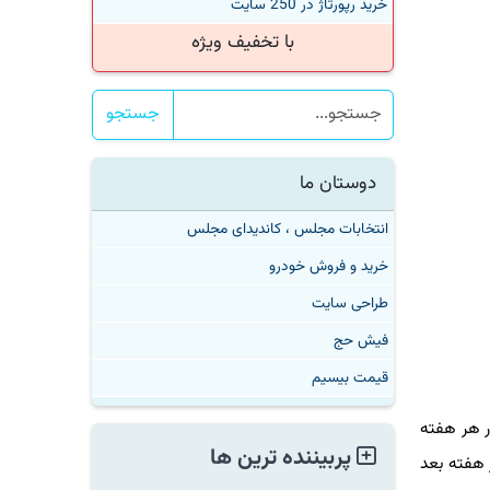
خرید رپورتاژ در 250 سایت
با تخفیف ویژه
جستجو
دوستان ما
انتخابات مجلس ، کاندیدای مجلس
خرید و فروش خودرو
طراحی سایت
فیش حج
قیمت بیسیم
ارت های شاتل موبایل تا آخر جمعه ۳۰ شهریور، در هر هفته
پربیننده ترین ها
۳G و ۴G با پوشش سراسری در هفته بعد