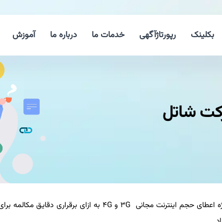
بکلینک
رپورتاژآگهی
خدمات ما
درباره ما
آموزش
كت شاتل
به گزارش لینك بگیر دات كام شاتل موبایل از اجرای طرح ویژه اعطای حجم اینترنت مجانی ۳G و ۴G به ازای برقراری دق