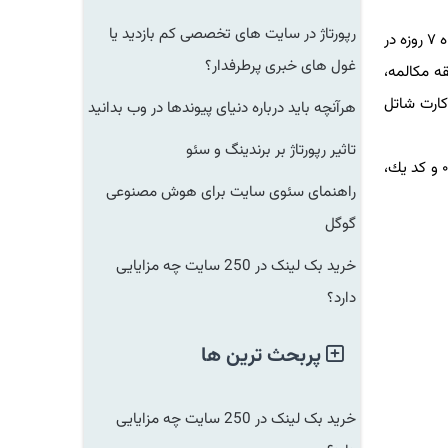
رپورتاژ در سایت های تخصصی کم بازدید یا
به صورت هفتگی و در صورت برقراری حداقل ۳۰ دقیقه مكالمه خارج از شبكه طی یك هفته، ۸۰۰ مگابایت اینترنت همراه ۷ روزه در
غول های خبری پرطرفدار؟
۵/۱ گیگابایت ترافیك ۳G و ۴G در هفته بعد و با برقراری ۱۲۱ الی ۱۸۰ دقیقه مكالمه،
ر هفته بعد روی سیم كارت شاتل
هرآنچه باید درباره دنیای پیوندها در وب بدانید
تاثیر رپورتاژ بر برندینگ و سئو
كسب اطلاعات بیشتر درباره طرح ها و بسته های جدید شاتل موبایل و انتخاب و خرید سیم كارت شاتل با پیش شماره ۰۹۹۸ و كد یك،
راهنمای سئوی سایت برای هوش مصنوعی
گوگل
خرید بک لینک در 250 سایت چه مزایایی
دارد؟
پربحث ترین ها
خرید بک لینک در 250 سایت چه مزایایی