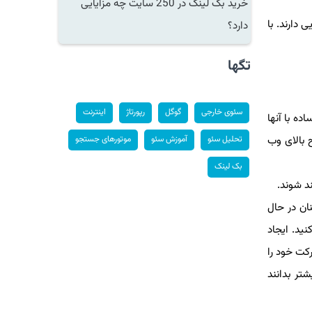
خرید بک لینک در 250 سایت چه مزایایی
دارند. با
دارد؟
تگها
سئوی خارجی
گوگل
رپورتاژ
اینترنت
ده با آنها
 بالای وب
تحلیل سئو
آموزش سئو
موتورهای جستجو
بک لینک
د شوند.
ان در حال
ید. ایجاد
کت خود را
تر بدانند