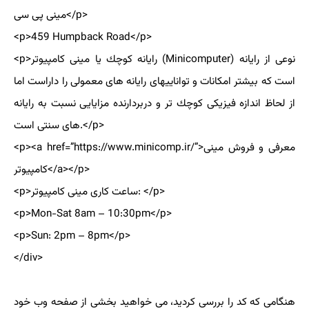
مینی پی سی</p>
<p>459 Humpback Road</p>
<p>رایانه كوچك یا مینی كامپیوتر (Minicomputer) نوعی از رایانه
است كه بیشتر امكانات و تواناییهای رایانه های معمولی را داراست اما
از لحاظ اندازه فیزیكی كوچك تر و دربردارنده مزایایی نسبت به رایانه
های سنتی است.</p>
<p><a href=”https://www.minicomp.ir/”>معرفی و فروش مینی
کامپیوتر</a></p>
<p>ساعت کاری مینی کامپیوتر: </p>
<p>Mon-Sat 8am – 10:30pm</p>
<p>Sun: 2pm – 8pm</p>
</div>
هنگامی که کد را بررسی کردید، می خواهید بخشی از صفحه وب خود