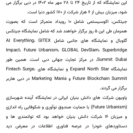
این نمایشگاه که از تاریخ ۲۴ تا ۲۸ مهر ماه ۱۴۰۲ در دبی برگزار می
شود، میزبان بیش از ۶ هزار شرکت از ۱۷۰ کشور دنیا است.
جیتکس، اکوسیستمی شامل ۱۰ رویداد متمرکز است که بصورت
همزمان طی این ۵ روز برگزار خواهند شد که شامل نمایشگاه جیتکس
گلوبال و نمایشگاه های جانبی شامل AI Everything، GITEX
Impact، Future Urbanism، GLOBAL DevSlam، Superbridge
Summit Dubai، در مرکز تجارت جهانی دبی است. همین طور
نمایشگاه Expand North Star و نمایشگاه های Fintech Surge،
Future Blockchain Summit و Marketing Mania در دبی هاربر
برگزار می گردند.
پاویون شرکت های دانش بنیان ایرانی در نمایشگاه آینده شهرسازی
(Future Urbanism) با حمایت صندوق نوآوری و شکوفایی راه اندازی
و میزبان ۱۶ شرکت دانش بنیان خواهد بود که توانمندی ها و
دستاوردهای خودرا در عرصه فناوری اطلاعات در معرض دید