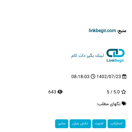
منبع:
linkbegir.com
لینك بگیر دات كام
08:18:03
1402/07/23
643
5.0 / 5
تگهای مطلب:
استارتاپ
امنیت
دانش بنیان
سایبر