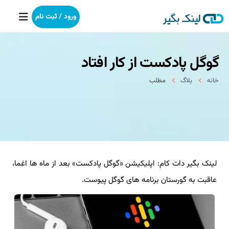
ورود / ثبت نام
گوگل پادکست از کار افتاد
خانه
خانه
بلاگ
مطلب
بکلینک
رپورتاژآگهی
خدمات ما
لینک بگیر دات کام: اپلیکیشن «گوگل پادکست» بعد از ماه ها اغما،
درباره ما
عاقبت به گورستان برنامه های گوگل پیوست.
آموزش