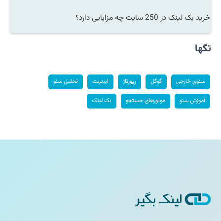
خرید بک لینک در 250 سایت چه مزایایی دارد؟
تگها
سئوی خارجی
گوگل
رپورتاژ
اینترنت
تحلیل سئو
آموزش سئو
موتورهای جستجو
بک لینک