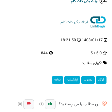
منبع:
لینك بگیر دات كام
لینك بگیر دات كام
18:21:50
1403/01/17
844
5.0 / 5
تگهای مطلب:
گوگل
یوتیوب
اپلیكیشن
برنامه
این مطلب را می پسندید؟
(0)
(1)