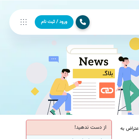
ورود / ثبت نام
از دست ندهید!
اخراج حدود 50 کارمند به سبب اعتراض به