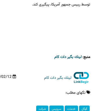
توسط رییس جمهور آمریکا، پیگیری کند.
منبع:
لینك بگیر دات كام
03/02/12
لینك بگیر دات كام
تگهای مطلب:
گوگل
خدمات
سرویس
شركت