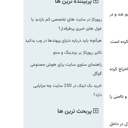
پربیننده ترین ها
ی روز دوشنبه نزد کمیسیون روابط کارگری ملی آمریکا (NLRB) تنظیم شد و در
رپورتاژ در سایت های تخصصی کم بازدید یا
غول های خبری پرطرفدار؟
هرآنچه باید درباره دنیای پیوندها در وب بدانید
 کرده است.
تاثیر رپورتاژ بر برندینگ و سئو
راهنمای سئوی سایت برای هوش مصنوعی
 اخراج کرده
گوگل
خرید بک لینک در 250 سایت چه مزایایی
دارد؟
اامنی را
پربحث ترین ها
در داخل