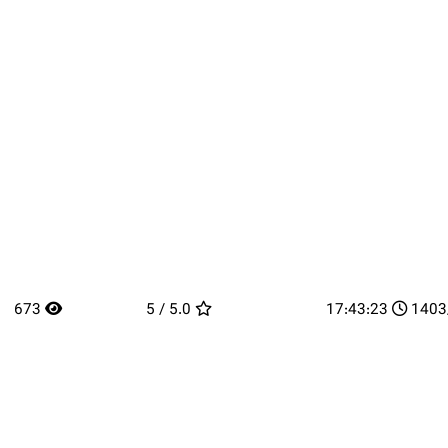
673
5.0 / 5
17:43:23
14