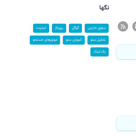
تگها
سئوی خارجی
گوگل
رپورتاژ
اینترنت
تحلیل سئو
آموزش سئو
موتورهای جستجو
بک لینک