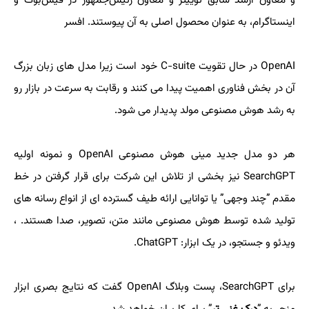
و معاون ارشد سابق توییتر و معاون رئیس‌جمهور در فیس‌بوک و
اینستاگرام، به عنوان محصول اصلی به آن پیوستند. افسر
OpenAI در حال تقویت C-suite خود است زیرا مدل های زبان بزرگ
آن در بخش فناوری اهمیت پیدا می کنند و رقابت به سرعت در بازار رو
به رشد هوش مصنوعی مولد پدیدار می شود.
هر دو مدل جدید مینی هوش مصنوعی OpenAI و نمونه اولیه
SearchGPT نیز بخشی از تلاش این شرکت برای قرار گرفتن در خط
مقدم ”چند وجهی” یا توانایی ارائه طیف گسترده ای از انواع رسانه های
تولید شده توسط هوش مصنوعی مانند متن، تصویر، صدا هستند. ،
ویدئو و جستجو، در یک ابزار: ChatGPT.
برای SearchGPT، پست وبلاگ OpenAI گفت که نتایج بصری ابزار