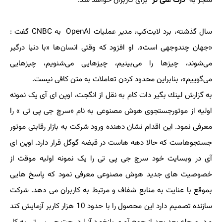
منجر به ”
درک غنی تر
” برای کاربران خواهد شد.
سال گذشته، برد لایت‌کپ، مدیر عملیات OpenAI به CNBC گفت :
«جهان چندوجهی است». او افزود که وقتی انسان‌ها «با دنیا درگیر
می‌شوند، چیزها را می‌بینیم، چیزهایی می‌شنویم، چیزهایی
می‌گوییم»، بنابراین محدود کردن تعاملات به متن کافی نیست.
به گزارش لینك بگیر دات كام به نقل از انگجت، اوپن ای آی یک نمونه
اولیه از موتورجستجوی هوش مصنوعی به نام «سرچ جی پی تی » را
معرفی نمود. این اقدام نشان دهنده ورود شرکت به بازار رقابتی موتور
جستجوهاست که حالا دهه هاست در قبضه گوگل قرار دارد. اوپن ای
آی در وبسایت خود سرچ جی پی تی را یک نمونه اولیه موقت از
خصوصیت های جدید هوش مصنوعی معرفی نمود که پاسخ هایی
بموقع با عنایت به منابع شفاف و مرتبط به کاربران می دهد. شرکت
سازنده تصمیم دارد این محصول را با حدود 10 هزار کاربر آزمایش کند