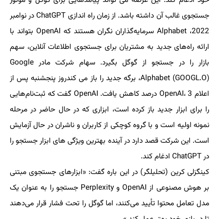
خود ادغام کند. این عرضه می تواند پیامدهایی برای گوگل و موتور
جستجوی غالب آن داشته باشد. از زمان راه اندازی ChatGPT در نوامبر
2022، Alphabet سرمایه‌گذاران نگران هستند که OpenAI بتواند با
ارائه راه‌های جدید به مشتریان برای جستجوی اطلاعات آنلاین، سهم
بازار را در جستجو از گوگل بگیرد. سهام شرکت مادر Google
Alphabet (GOOGL.O)، برگه جدید را باز می کندروز پنجشنبه پس از
اعلام OpenAI، 3 درصد کاهش یافت. OpenAI گفت که ثبت‌نام‌هایی
را برای ابزار جدید باز کرده است، ابزاری که در حال حاضر در مرحله
نمونه اولیه است و با گروه کوچکی از کاربران و ناشران در حال آزمایش
است. این شرکت قصد دارد در آینده بهترین ویژگی های ابزار جستجو را
در ChatGPT ادغام کند.
کینگزلی کرین (تحلیلگر) در این باره گفت: «ابزارهای جستجوی مبتنی
بر هوش مصنوعی از OpenAI و Perplexity جستجو را به عنوان یک
مدل تعامل محتوا تأیید می‌کنند، اما گوگل را تحت فشار قرار می‌دهند