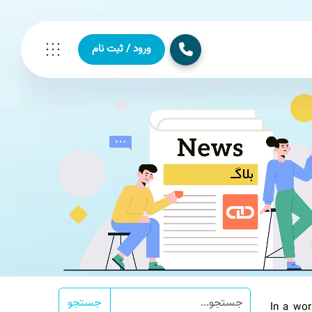
ورود / ثبت نام
جستجو
In a w