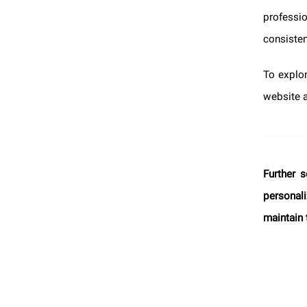
profes
consist
To expl
websit
Further
persona
maintai