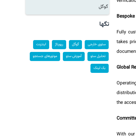
verific
گوگل
Bespoke
تگها
Fully c
takes p
سئوی خارجی
گوگل
رپورتاژ
اینترنت
documen
تحلیل سئو
آموزش سئو
موتورهای جستجو
Global 
بک لینک
Operati
distrib
the acce
Committ
With ou