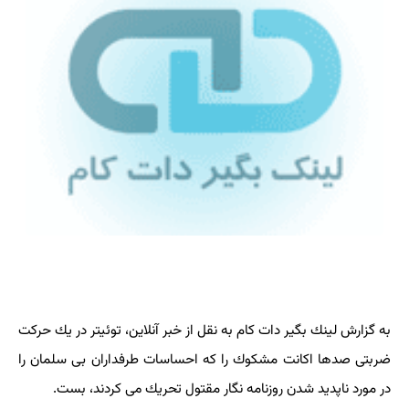
به گزارش لینك بگیر دات كام به نقل از خبر آنلاین، توئیتر در یك حركت
ضربتی صدها اكانت مشكوك را كه احساسات طرفداران بی سلمان را
در مورد ناپدید شدن روزنامه نگار مقتول تحریك می كردند، بست.