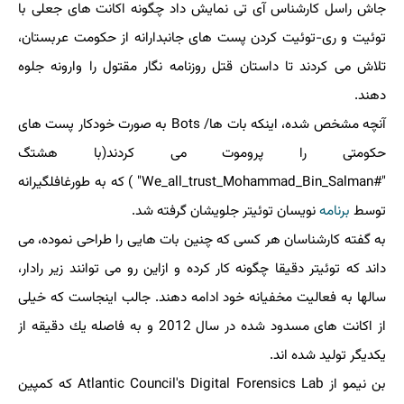
جاش راسل كارشناس آی تی نمایش داد چگونه اكانت های جعلی با
توئیت و ری-توئیت كردن پست های جانبدارانه از حكومت عربستان،
تلاش می كردند تا داستان قتل روزنامه نگار مقتول را وارونه جلوه
دهند.
آنچه مشخص شده، اینكه بات ها/ Bots به صورت خودكار پست های
حكومتی را پروموت می كردند(با هشتگ
"#We_all_trust_Mohammad_Bin_Salman" ) كه به طورغافلگیرانه
توسط
برنامه
نویسان توئیتر جلویشان گرفته شد.
به گفته كارشناسان هر كسی كه چنین بات هایی را طراحی نموده، می
داند كه توئیتر دقیقا چگونه كار كرده و ازاین رو می توانند زیر رادار،
سالها به فعالیت مخفیانه خود ادامه دهند. جالب اینجاست كه خیلی
از اكانت های مسدود شده در سال 2012 و به فاصله یك دقیقه از
یكدیگر تولید شده اند.
بن نیمو از Atlantic Council's Digital Forensics Lab كه كمپین