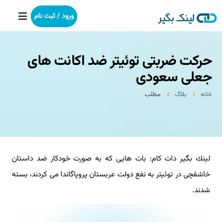
ورود / ثبت نام
حركت ضربتی توئیتر ضد اكانت های
خانه
جعلی سعودی
بکلینک
خانه
بلاگ
مطلب
رپورتاژآگهی
خدمات ما
لینك بگیر دات كام: بات هایی كه به صورت خودكار ضد داستان
درباره ما
خاشقچی در توئیتر به نفع دولت عربستان پروپاگاندا می كردند، بسته
آموزش
شدند.