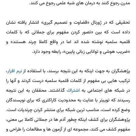
مدرن رجوع كنند به درمان های شبه علمی رجوع می كنند.
تحقیقی كه در ژورنال «قضاوت و تصمیم گیری» انتشار یافته نشان
داده است كه بین «تصور كردن مفهوم برای جملاتی كه با كلمات
قلمبه سلمبه نوشته شده اند اما در واقع كاملا چرند هستند» و
«ضریب هوشی و توانایی زبانی پایین»، رابطه وجود دارد.
پژهشگران به جهت اینكه به این نتیجه برسند، با استفاده از
نرم افزار
،
تركیب هایی بی مفهوم از كلمات قلمبه سلمبه درست كردند و آنها را
در شبكه های اجتماعی به
اشتراك
گذاشتند. محققان به این نتیجه
رسیدند كه توییتر با عنایت به محدودیت كاراكتری كه برای نویسندگان
وضع كرده است، مناسب ترین شبكه برای منتشر كردن چرندیات است.
پژوهشگران برای كشف اینكه چطور آدم ها در جملاتی كاملا بی معنی،
مفهوم كشف می كنند، مجموعه ای از آزمون ها و مطالعات را طراحی و