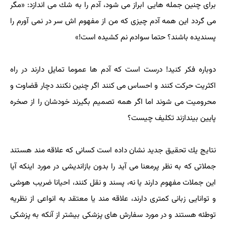
برای چنین جمله هایی ابراز می شود، آدم را به شك می اندازد: «مگر
می گردد این همه آدم چیزی كه من از مفهوم اش سر در نمی آورم را
پسندیده باشند؟ حتما سوادم نم كشیده است!»
دوباره فكر كنید! درست است كه آدم ها عموما تمایل دارند در راه
اكثریت حركت كنند و احساس می كنند اگر چنین نكنند دچار قضاوت و
محرومیت می شوند اما اگر همه تصمیم بگیرند خودشان را از صخره
پایین بیندازند تكلیف چیست؟
نتایج یك تحقیق جدید نشان داده است كسانی كه علاقه مند هستند
جملاتی كه به نظر پرمعنا می آید را بدون بازاندیشی در مورد اینكه آیا
این جملات مفهوم دارند یا نه، پسند و نقل كنند، احیانا ضریب هوشی
و توانایی زبانی كمتری دارند، علاقه مند یا معتقد به انواعی از نظریه
توطئه هستند و در مورد سفارش های پزشكی بیشتر از آنكه به پزشكی