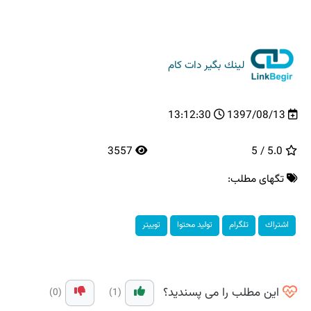
لینك بگیر دات كام
13:12:30
1397/08/13
3557
5.0 / 5
تگهای مطلب:
اشتراك
تلگرام
تولید محتوا
توییتر
این مطلب را می پسندید؟
(0)
(1)