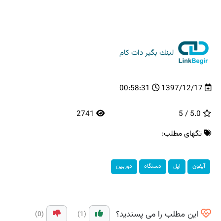
لینك بگیر دات كام
00:58:31
1397/12/17
2741
5.0 / 5
تگهای مطلب:
آیفون
اپل
دستگاه
دوربین
این مطلب را می پسندید؟
(0)
(1)