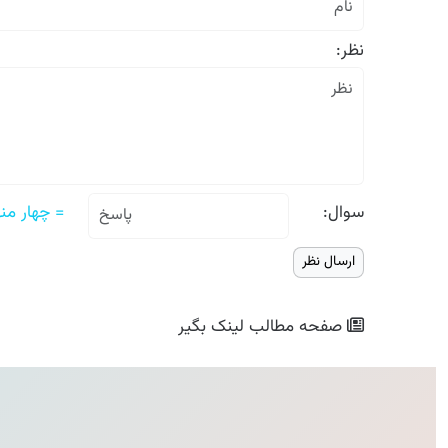
نظر:
سوال:
= چهار منها
صفحه مطالب
لینک بگیر