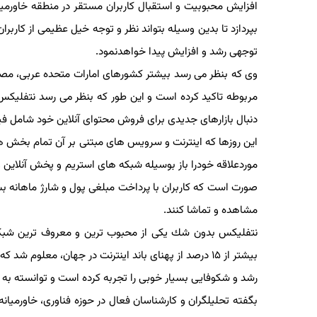
افزایش محبوبیت و استقبال كاربران مستقر در منطقه خاورمی
بپردازد تا بدین وسیله بتواند نظر و توجه خیل عظیمی از كاربران 
توجهی رشد و افزایش پیدا خواهدنمود.
وی كه بنظر می رسد بیشتر كشورهای امارات متحده عربی، مصر و ار
مربوطه تاكید كرده است و این طور كه بنظر می رسد نتفلیكس 
دنبال بازارهای جدیدی برای فروش محتوای آنلاین خود شامل فیلم
این روزها كه اینترنت و سرویس های مبتنی بر آن تمام بخش های 
موردعلاقه خودرا باز بوسیله شبكه های استریم و پخش آنلاین و ا
صورت است كه كاربران با پرداخت مبلغی پول و شارژ ماهانه بسته
مشاهده و تماشا كنند.
نتفلیكس بدون شك یكی از محبوب ترین و معروف ترین شبكه ه
بیشتر از ۱۵ درصد از پهنای باند اینترنت در جهان، معلوم
رشد و شكوفایی بسیار خوبی را تجربه كرده است و توانسته به ع
بگفته تحلیلگران و كارشناسان فعال در حوزه فناوری، خاورمیانه