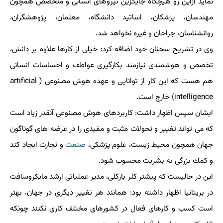
نماید ازاین رو هیچگاه جایگزین نیروهای انسانی و متخصص همچون
مهندسان، پزشكان، اساتید دانشگاه، معلمان، پژوهشگران،
روانشناسان، جراحان و غیره نخواهد شد.
وی در تشریح سخنان خود اضافه كرد: خیلی از كارها علاوه بر دانش،
تخصص و هوشمندی نیازمند بكارگیری عواطف و احساسات انسانی
هم هست كه این كار از توانایی و عهده هوش مصنوعی ( artificial
intelligence) خارج است.
ایشان سپس اظهار داشت: كاربردهای هوش مصنوعی آنقدر زیاد است
كه می تواند تغییر و تحولات مثبت و مفیدی را در عرضه های گوناگون
جهان همچون محیط زیست، علوم پزشكی،
صنعت
و تجارت ایجاد كند
و كمك بزرگی به بشریت محسوب شود.
این در حالیست كه پیشتر كلر باركلی، مدیر عملیاتی ارشد مایكروسافت
در بریتانیا اظهار داشته بود: همانند هر تغییر دیگری در جهان، بهتر
است كسب و كارهای فعال در كشورهای مختلف كاری نكنند چونكه