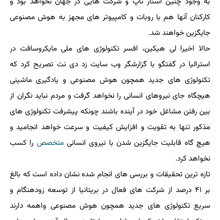
به وجود چنین استار تاپ و شركت هایی در جهان نخواهد بود و
كاركنان آنها هم با روبات و كامپیوتر های مجهز به هوش مصنوعی
جایگزین خواهند شد.
حالا اخیرا لی هیكین، افسر تكنولوژی های ملی مایكروسافت در
استرالیا در گفتگو با گزارشگر وب سایت زد دی نت تصریح كرد كه
تكنولوژی های جدید همچون هوش مصنوعی و یادگیری ماشینی
هیچگاه جای نیروهای انسانی را نخواهد گرفت و مردم نباید نگران از
بین رفتن مشاغل خود در آینده باشند چونكه پیشرفت تكنولوژی های
مذكور تنها به تقویت و افزایش كیفیت و سرعت خواهد انجامید و
هیچ گاه قابلیت جایگزین شدن با نیروی انسانی
متخصص
را كسب
نخواهد كرد.
تازه ترین تحقیقات و بررسی های انجام شده نشان داده است كه بالغ
بر ۴۱ درصد از شركت های فعال در بریتانیا از توسعه زودهنگام و
سریع تكنولوژی های جدید همچون هوش مصنوعی واهمه دارند