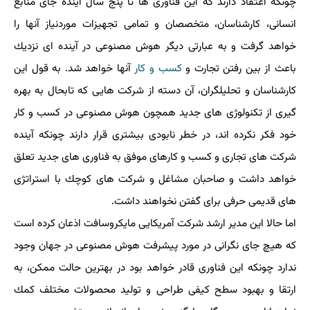
چونكه اعتقاد دارند كه این فناوری ها تا پنج سال آینده جای منابع
انسانی، كارشناسان، متخصصان و تمامی تجهیزات موردنیاز آنها را
خواهد گرفت و به عبارتی دیگر هوش مصنوعی در آینده ای نزدیك
باعث از بین رفتن تجارت و
كسب و كار
آنها خواهد شد. به قول این
كارشناسان و تحلیلگران، آن دسته از شركت هایی كه تابحال به بهره
گیری از تكنولوژی های جدید همچون هوش مصنوعی در كسب و كار
خود فكر نكرده اند، در خطر نابودی بیشتری قرار دارند چونكه آینده
شركت های تجاری و كسب و كارهای موفق به فناوری های جدید تعلق
خواهد داشت و صاحبان مشاغل و شركت های كوچك با استراتژی
های قدیمی حرفی برای گفتن نخواهند داشت.
اما حالا این مدیر ارشد شركت آمریكایی مایكروسافت اذعان كرده است
كه هیچ جای نگرانی در مورد پیشرفت هوش مصنوعی در جهان وجود
ندارد چونكه این فناوری قادر خواهد بود در بهترین حالت ممكن، به
ارتقا و بهبود سطح كیفی طراحی و تولید محصولات مختلف كمك