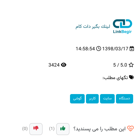
لینك بگیر دات كام
14:58:54
1398/03/17
3424
5.0 / 5
تگهای مطلب:
دستگاه
سایت
كاربر
گوشی
این مطلب را می پسندید؟
(0)
(1)