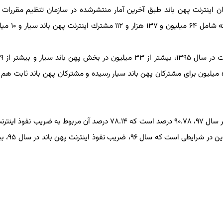
 اینترنت پهن باند طبق آخرین آمار منتشرشده در سازمان تنظیم مقررات و ا
این در شرایطی است كه تعداد
 پهن باند ثابت بود و در سال ۹۶ این آمار به بیشتر از ۵۳ میلیون برای مشتركان پهن باند سیار رسیده و مشتركان پهن باند ثابت 
همین طور مطابق این آمار، ضریب نفوذ اینترنت پهن باند تا آخر سال ۹۷، ۹۰.۷۸ درصد است كه ۷۸.۱۴ درصد آن مربوط به ضر