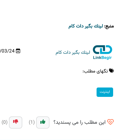
منبع:
لینك بگیر دات كام
98/03/24
لینك بگیر دات كام
تگهای مطلب:
اینترنت
این مطلب را می پسندید؟
(0)
(1)