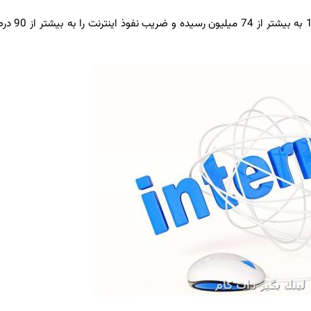
لینك بگیر دات كام: تعداد مشتركان اینترنت تا آخر سال 397