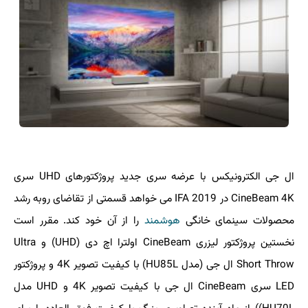
ال جی الكترونیكس با عرضه سری جدید پروژكتورهای UHD سری
CineBeam 4K در IFA 2019 می خواهد قسمتی از تقاضای روبه رشد
محصولات سینمای خانگی
هوشمند
را از آن خود كند. مقرر است
نخستین پروژكتور لیزری CineBeam اولترا اچ دی (UHD) و Ultra
Short Throw ال جی (مدل HU85L) با كیفیت تصویر 4K و پروژكتور
LED سری CineBeam ال جی با كیفیت تصویر 4K و UHD مدل