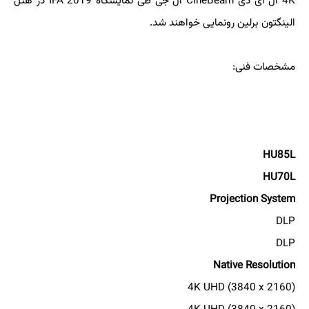
4K ال ای دی CineBeam ال جی طی نمایشگاه IFA 2019 در هتل
الینگتون برلین رونمایی خواهند شد.
مشخصات فنی:
HU85L
HU70L
Projection System
DLP
DLP
Native Resolution
4K UHD (3840 x 2160)