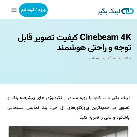
ورود / ثبت نام
Cinebeam 4K كیفیت تصویر قابل
خانه
توجه و راحتی هوشمند
بکلینک
خانه
بلاگ
مطلب
رپورتاژآگهی
خدمات ما
لینك بگیر دات كام: با بهره مندی از تكنولوژی های پیشرفته رنگ و
درباره ما
تصویر در جدیدترین پروژكتورهای ال جی، یك نمایش سینمایی
آموزش
باشكوه و عالی را تجربه كنید.