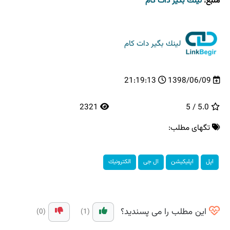
منبع:
لینك بگیر دات كام
لینك بگیر دات كام
21:19:13
1398/06/09
2321
5.0 / 5
تگهای مطلب:
اپل
اپلیكیشن
ال جی
الكترونیك
این مطلب را می پسندید؟
(0)
(1)