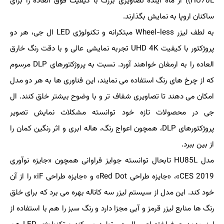
HU70L)) از ماه آینده تصاویری بزرگ با كیفیت فوق العاده را برای
ساكنان اروپا به نمایش بگذارند.
به لطف لیزر Wheel-less مبتكرانه و تكنولوژی LED ال جی، هر دو
پروژكتور با كیفیت UHD 4K تجربه نمایشی عالی و با دقت رنگ خارق
العاده را به ارمغان خواهند آورد. نسبت به پروژكتورهای DLP مرسوم
كه از چرخ های رنگ استفاده می نمایند، این فناوری ها به هر دو مدل
امكان می دهند تا تصاویری شفاف تر و با وضوح بیشتر خلق كنند. ال
جی در محصولات تازه خود توانسته مشكلات نمایش تصویر
پروژكتورهای DLP، همچون اعواج رنگ، هاله ابری و اثر رنگین كمان را
از بین ببرد.
مدل HU85L تابحال توانسته جوایز فراوانی همچون «جایزه نوآوری
CES 2019»، «جایزه طراحی Red Dot» و «جایزه طراحی iF» را از آن
خود كند. این مدل از سیستم لیزر سه كاناله بهره می برد كه برای خلق
رنگ ها منابع لیزر قرمز و آبی مجزا دارد و رنگ سبز را هم با استفاده از