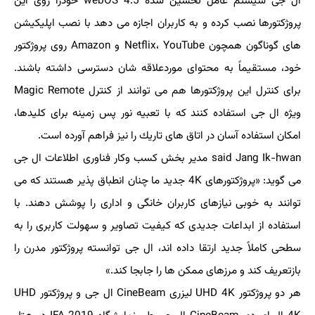
ال جی سیستم عامل تحسین شده webOS 4.5 خودرا روی این
پروژكتورها نصب كرده و به كاربران اجازه می دهد با نصب اپلیكیشن
های گوناگون همچون Netflix، YouTube و Amazon روی پروژكتور
خود، مستقیماً به محتوای موردعلاقه شان دسترسی داشته باشند.
برای كنترل این پروژكتورها هم می توانند از كنترل Magic Remote
ویژه ال جی استفاده كنند كه با تعبیه نور پس زمینه برای كلیدها،
امكان استفاده آسان در اتاق های تاریك را نیز فراهم آورده است.
said Jang Ik-hwan مدیر بخش كسب وكار فناوری اطلاعات ال جی
می گوید: «پروژكتورهای 4K جدید ما چنان انطباق پذیر هستند كه می
توانند به خوبی نیازهای كاربران خانگی و اداری را پوشش دهند. با
استفاده از ابداعات جدیدی كه كیفیت تصاویر و سهولت كاربری را به
سطحی كاملاً جدید ارتقا داده اند، ال جی توانسته پروژكتور مدرن را
بازتعریف كند و مرزهای ممكن ها را جابجا كند.»
هر دو پروژكتور UHD 4K لیزری CineBeam ال جی و پروژكتور UHD