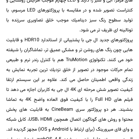
های قرمز، آبی و سبز را دارند و LED چهارم موجب افزایش روشنایی و
كنتراست تصویر شده و در مقایسه با پروژكتورهای LED مرسوم، با
تولید سطوح رنگ سبز دینامیك موجب خلق تصاویری سرزنده با
تونالینه ای ظریف تر می شود.
پروژكتورهای جدید ال جی با پشتیبانی از استاندارد HDR10 و قابلیت
هایی چون رنگ های روشن تر و مشكی عمیق تر، تماشاگران را شیفته
خود می كنند. تكنولوژی TruMotion هم با كنترل رندر نرم و طبیعی
تمام حركات موجود در تصویر از خلق نزدیك ترین تجربه نمایش به
زندگی واقعی اطمینان حاصل می كند. علاوه بر این سیستم ارتقا
كیفیت تصویر شش مرحله ای 4K ال جی به كاربران اجازه می دهد تا
فیلم های Full HD را با كیفیت فوق العاده واضح 4K به تماشا
بنشیند. هر دو پروژكتور سری CineBeam به قابلیت های پخش
محتوا و روش های گوناگون اتصال همچون USB، HDMI، كابل شبكه
و وای فای میرورینگ (برای ارتباط با Android و iOS) مجهز گردیده اند.