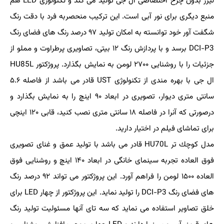
لیزر بدون چرخ اختصاصی ال جی تولید می كند و تكنولوژی LED هم
منبع دیگری برای نور آبی است. این تركیب منحصربه فرد با دقت رنگ
شگفت آور خود توانسته به امكان تولید ۹۷ درصد رنگ های فضای رنگ
DCI-P3 برسد و با پردازش رنگ ۱۲ بیتی، تصاویری پرطراوت و مملو از
جزئیات را با روشنایی ۲۷۰۰ لومن به نمایش بگذارد. پروژكتور HU85L
ال جی با بهره مندی از تكنولوژی UST قادر می باشد از فاصله ۵.۶
سانتی متری دیوار، تصویری در ابعاد ۹۰ اینچ را به نمایش بگذارد و
درصورتی كه آنرا در فاصله ۱۸ سانتی متری نصب كنید، قابی ۱۲۰ اینچی
برای تماشای فیلم در اختیار دارید.
مدل كوچك تر HU70L قادر می باشد با تولید عمق و غنای تصویری
فوق العاده تجربه سینمای خانگی در ابعاد ۱۴۰ اینچ و روشنایی فوق
العاده ۱۵۰۰ لومن را فراهم آورد. این پروژكتور می تواند ۹۲ درصد رنگ
های فضای رنگ DCI-P3 را تولید نماید. این پروژكتور از چهار LED برای
خلق تصاویر استفاده می نماید كه سه تای آنها مسئولیت تولید رنگ