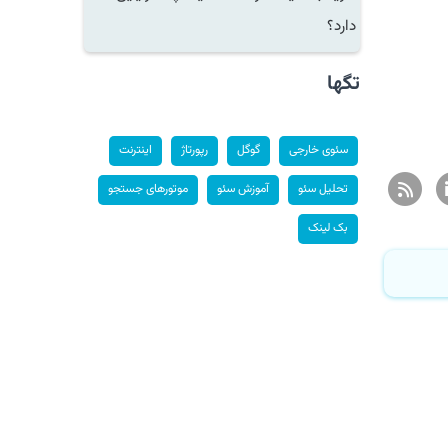
دارد؟
تگها
سئوی خارجی
گوگل
رپورتاژ
اینترنت
تحلیل سئو
آموزش سئو
موتورهای جستجو
بک لینک