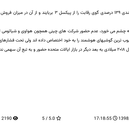
در این میان گوشیهای پیكسل ۳a و ۳a XL موفق شدند با رشدی ۱۳۹ درصدی گوی رقابت را از پیكسل ۳ بربایند و از 
 به چشم می خورد، عدم حضور شركت های چینی همچون هواوی و شیائومی اس
بوب ترین گوشیهای هوشمند را به خود اختصاص داده اند ولی تحت فشارهای 
2190
5.0 / 5
17:18:55
13