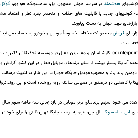
گوشیهای
هوشمند
در سراسر جهان همچون اپل، سامسونگ، هواوی،
گوگل
، ش
ضه گوشیهای جدید با قابلیت های جذاب و منحصر بفرد نظر و اعتماد مشتریا
ارهای مهم جهان به دست بیاورند.
ارهای
فروش
محصولات مختلف خصوصاً موبایل و خودرو به حساب می آید ك
ته است.
برمبنای تازه ترین گزارش انتشار یافته در وب سایت counterpointresearch، كارشناسان و مفسرین فعال در موسسه تحقیقاتی كانتر
ه آمریكا بسیار بیشتر از سایر برندهای موبایل فعال در این كشور گزارش و ا
رند برتر و محبوب موبایل جایگاه خودرا در این بازار به تثبیت برساند.
 با كاهشی دو درصدی در مقیاس سالانه روبه رو شده است و این روند نزولی 
اپل
،
سامسونگ
، ال جی، لنوو به ترتیب جایگاههای ثابتی را برای خود در این 