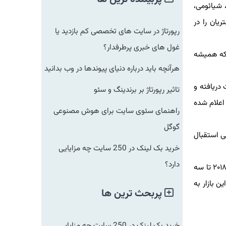
یائومی،
ن را در
رپورتاژ در سایت های تخصصی کم بازدید یا
غول های خبری پرطرفدار؟
ه همیشه
هرآنچه باید درباره دنیای پیوندها در وب بدانید
پوینت دریافته و
تاثیر رپورتاژ بر برندینگ و سئو
علام شده
راهنمای سئوی سایت برای هوش مصنوعی
گوگل
استقبال
خرید بک لینک در 250 سایت چه مزایایی
دارد؟
همانطور كه در نمودار و جدول انتشار یافته در این گزارش مشاهده می شود، سهم برندهای برتر موبایل در بازه زمانی سه ماهه سوم سال ۲۰۱۸ تا سه
بازار به
پربحث ترین ها
خرید بک لینک در 250 سایت چه مزایایی