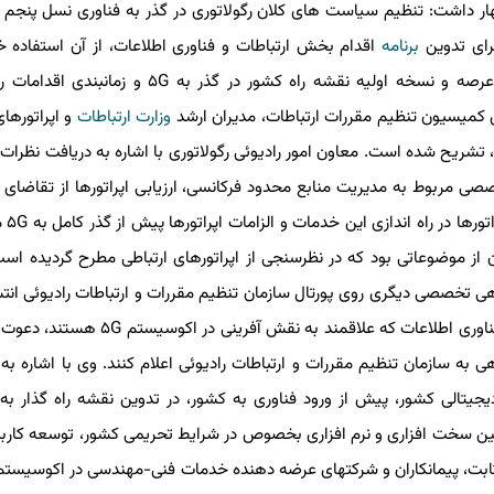
داشت: تنظیم سیاست های كلان رگولاتوری در گذر به فناوری نسل پنجم از
ی تدوین
برنامه
اقدام بخش ارتباطات و فناوری اطلاعات، از آن استفاده خو
محسنی اضافه كرد: سیاست های كلان تدوین شده در این عرصه و نسخه اولیه نقشه راه كشور در گذر به G
وزارت ارتباطات
و اپراتورهای ا
شریح شده است. معاون امور رادیوئی رگولاتوری با اشاره به دریافت نظرات اپ
مربوط به مدیریت منابع محدود فركانسی، ارزیابی اپراتورها از تقاضای قابل
برای خدمات ۵G در ۵ سال آینده، روش ه
از موضوعاتی بود كه در نظرسنجی از اپراتورهای ارتباطی مطرح گردیده است
حله آخر تدوین نقشه راه گذر به ۵G، نظرخواهی تخصصی دیگری روی پورتال سازمان تنظیم مقررات و ارتباطات رادیوئی ان
از تمامی شركتها و استارت آپ های فعال در حوزه ارتباطات و فناوری اطلاعات كه علاقمند به نقش
ازمان تنظیم مقررات و ارتباطات رادیوئی اعلام كنند. وی با اشاره به این
یتالی كشور، پیش از ورود فناوری به كشور، در تدوین نقشه راه گذار به فن