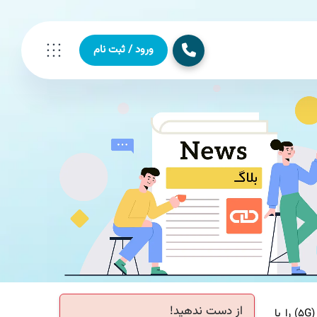
ورود / ثبت نام
از دست ندهید!
به گزارش لینك بگیر دات كام سازمان تنظیم مقررات و ارتباطات رادیویی نقشه راه گذر كشور به نسل پنجم فناوری های ارتباطات سیار (۵G) را با