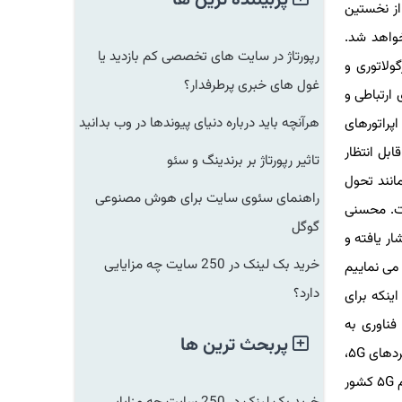
پربیننده ترین ها
 نخستین
اهد شد.
رپورتاژ در سایت های تخصصی کم بازدید یا
۵ و زمانبندی اقدامات رگولاتوری و
غول های خبری پرطرفدار؟
رتباطی و
هرآنچه باید درباره دنیای پیوندها در وب بدانید
راتورهای
 انتظار
تاثیر رپورتاژ بر برندینگ و سئو
ای كاهش هزینه اپراتورها در راه اندازی این خدمات و الزامات اپراتورها پیش از گذر كامل به ۵G مانند تحول
راهنمای سئوی سایت برای هوش مصنوعی
. محسنی
گوگل
تشار یافته و
خرید بک لینک در 250 سایت چه مزایایی
 آفرینی در اكوسیستم ۵G هستند، دعوت می نماییم
دارد؟
كه برای
اوری به
پربحث ترین ها
مشاركت فراخوانده شده اند اعلام نمود: بومی سازی زنجیره تأمین سخت افزاری و نرم افزاری بخصوص در شرایط تحریمی كشور، توسعه كاربردهای ۵G،
تأمین امنیت نسل پنجم ارتباطات، بررسی وضعیت اپراتورهای ثابت، پیمانكاران و شركتهای عرضه دهنده خدمات فنی-مهندسی در اكوسیستم ۵G كشور