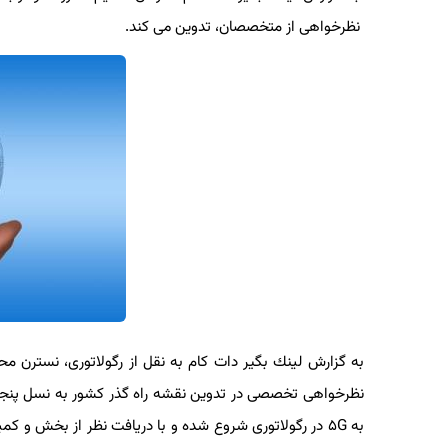
نظرخواهی از متخصصان، تدوین می كند.
به گزارش لینك بگیر دات كام به نقل از رگولاتوری، نسترن محسن
به ۵G در رگولاتوری شروع شده و با دریافت نظر از بخش و كمیته راهبری كه با حضور مدیران ارشد رگولاتوری و مدیران عامل اپراتورهای