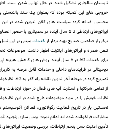
تابستان سالجاری تشكیل شده، در حال نهایی شدن است، اظهار 
خروجی های این كمیته بوده كه بعنوان یك سند بالادستی برا
اپراتورهای ارتباطی تا ۵ سال آینده در سمیناری با حضور اعضای كمیسیون تنظیم مقررات ارتباطات، مدیران ارشد
برخی از صاحبان صنایع بهره بردار از
خدمات
مبتنی بر این نسل، ت
تلفن همراه و اپراتورهای اینترنت اظهار داشت: موضوعات تخصصی 
دیجیتالی در فرایندهای داخلی و خدمات قابل عرضه به كاربران 
تصریح كرد: در مر
نظرات خویش را در مورد موضوعات طرح شده در این نظرخواهی به س
نخستین بار در تاریخ فعالیت رگولاتوری، فعالان اكوسیستم دیج