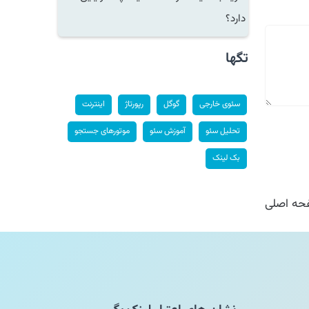
دارد؟
تگها
سئوی خارجی
گوگل
رپورتاژ
اینترنت
تحلیل سئو
آموزش سئو
موتورهای جستجو
بک لینک
ه اصلی