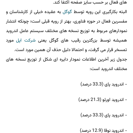
های فعال بر حسب سایز صفحه اكتفا كند.
البته بكارگیری این رویه توسط
گوگل
به عقیده خیلی از كارشناسان و
مفسرین فعال در حوزه فناوری، بهتر از رویه قبلی است؛ چونكه انتشار
نمودارهای مربوط به توزیع نسخه های مختلف سیستم عامل اندروید
همیشه توسط بزرگترین رقیب های گوگل یعنی
شركت
اپل
مورد
تمسخر قرار می گرفت، و احتمالا دلیل حذف آن همین مورد است.
جدول زیر آخرین اطلاعات نمودار دایره ای شكل از توزیع نسخه های
مختلف اندروید است:
- اندروید پای (33.3 درصد)
- اندروید اورئو (21.3 درصد)
- اندروید پای (33.3 درصد)
- اندروید نوقا (12.9 درصد)