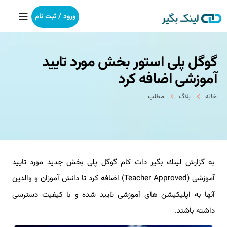
ورود / ثبت نام
گوگل پلی استور بخش مورد تایید
خانه
آموزشی اضافه كرد
بکلینک
خانه
بلاگ
مطلب
رپورتاژآگهی
خدمات ما
به گزارش لینك بگیر دات كام گوگل پلی بخش جدید مورد تایید
درباره ما
آموزشی (Teacher Approved) اضافه كرد تا دانش آموزان و والدین
آموزش
آنها به اپلیكیشن های آموزشی تایید شده و با كیفیت دسترسی
داشته باشند.