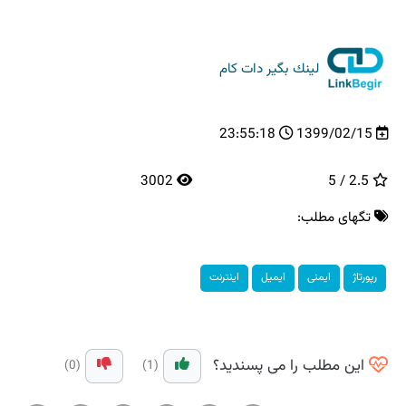
لینك بگیر دات كام
23:55:18
1399/02/15
3002
2.5 / 5
تگهای مطلب:
رپورتاژ
ایمنی
ایمیل
اینترنت
این مطلب را می پسندید؟
(0)
(1)