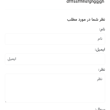
dfffssffhhsfghggjgh
نظر شما در مورد مطلب
نام:
ایمیل:
نظر:
سوال: