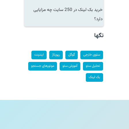
خرید بک لینک در 250 سایت چه مزایایی
دارد؟
تگها
سئوی خارجی
گوگل
رپورتاژ
اینترنت
تحلیل سئو
آموزش سئو
موتورهای جستجو
بک لینک