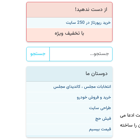
از دست ندهید!
خرید رپورتاژ در 250 سایت
با تخفیف ویژه
جستجو
دوستان ما
انتخابات مجلس ، کاندیدای مجلس
خرید و فروش خودرو
طراحی سایت
یک شرکت ادعا می
فیش حج
کت Looking Glass نام دارد و اولین نمایشگر هولوگرافیک ۸K جهان را ساخته
قیمت بیسیم