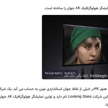
۸ جهان را ساخته است.
به گزارش لینک بگیر دات کام به نقل از تک رادار، در صورتی که هنوز ۴Kدر خیلی از نقاط جهان استانداردی نوین به حساب می آید، 
کند نسل جدید نمایشگرهای هولوگرافیک۸K را ساخته است. این شر