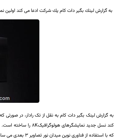
به گزارش لینك بگیر دات كام یك شركت ادعا می كند اولین نمایشگر هولوگرافیك K
که با استفاده از فناوری نوین میدان نور تصاویر ۳ بعدی می سازد.