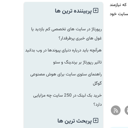
 نیازمند
پربیننده ترین ها
ایت خود
رپورتاژ در سایت های تخصصی کم بازدید یا
غول های خبری پرطرفدار؟
هرآنچه باید درباره دنیای پیوندها در وب بدانید
تاثیر رپورتاژ بر برندینگ و سئو
راهنمای سئوی سایت برای هوش مصنوعی
گوگل
خرید بک لینک در 250 سایت چه مزایایی
دارد؟
پربحث ترین ها