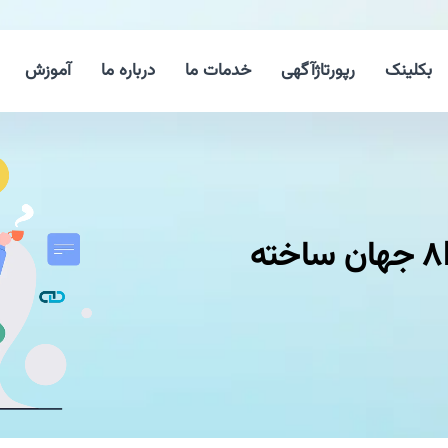
بکلینک
رپورتاژآگهی
خدمات ما
درباره ما
آموزش
اولین نمایشگر هولوگرافیك ۸K جهان ساخته