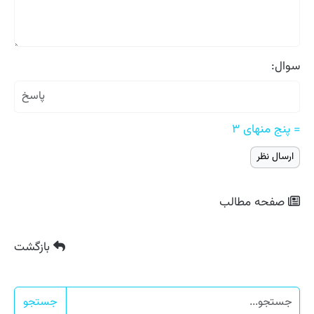
سوال:
= پنج منهای ۳
صفحه مطالب
بازگشت
جستجو