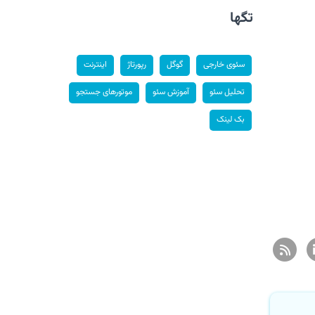
تگها
سئوی خارجی
گوگل
رپورتاژ
اینترنت
تحلیل سئو
آموزش سئو
موتورهای جستجو
بک لینک