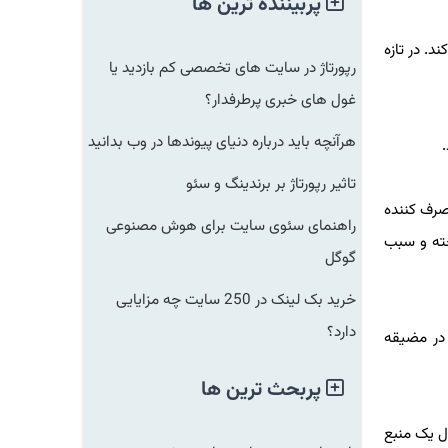
پربیننده ترین ها
 در تازه
رپورتاژ در سایت های تخصصی کم بازدید یا
غول های خبری پرطرفدار؟
هرآنچه باید درباره دنیای پیوندها در وب بدانید
تاثیر رپورتاژ بر برندینگ و سئو
ف کننده
راهنمای سئوی سایت برای هوش مصنوعی
ه و سبب
گوگل
خرید بک لینک در 250 سایت چه مزایایی
دارد؟
ر مضیقه
پربحث ترین ها
یک منبع