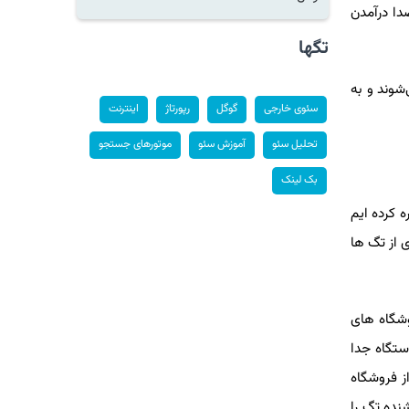
 درآمدن
تگها
ند و به
سئوی خارجی
گوگل
رپورتاژ
اینترنت
تحلیل سئو
آموزش سئو
موتورهای جستجو
بک لینک
رده ایم
ز تگ ها
گاه های
گاه جدا
فروشگاه
ه تگ را