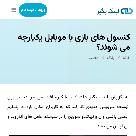
ورود / ثبت نام
كنسول های بازی با موبایل یكپارچه
خانه
می شوند؟
بکلینک
خانه
بلاگ
مطلب
رپورتاژآگهی
خدمات ما
به گزارش لینك بگیر دات كام مایكروسافت می خواهد بر روی
درباره ما
توسعه سرویس جدیدی كار كند كه به كاربران امكان بازی در پلتفرم
آموزش
ایكس باكس وان و نینتندو سوییچ را در سیستم عامل های اندروید و
آی اواس می دهد.