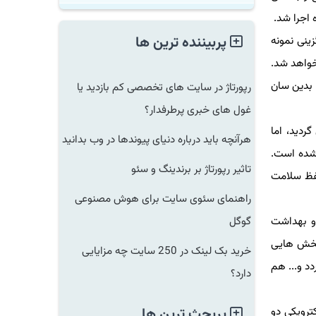
جرا شد.
پربیننده ترین ها
ی نمونه
واهد شد.
دین سان
رپورتاژ در سایت های تخصصی کم بازدید یا
غول های خبری پرطرفدار؟
ید، اما
هرآنچه باید درباره دنیای پیوندها در وب بدانید
ده است.
تاثیر رپورتاژ بر برندینگ و سئو
ظ سلامت
راهنمای سئوی سایت برای هوش مصنوعی
 بهداشت
گوگل
خش هایی
خرید بک لینک در 250 سایت چه مزایایی
 و... هم
دارد؟
ویكی دو
پربحث ترین ها