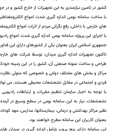
كشور در تامین نیازمندی به این تجهیزات از خارج كشور و در ج
با ساخت سامانه بومی اندازه گیری شدت امواج الكترومغناطیس
های خارجی با داخلی، رفع نگرانی مردم از اثرات امواج الكتروم
با اجرای این پروژه، سامانه بومی اندازه گیری شدت امواج رادی
جمهوری اسلامی ایران بعنوان یكی از كشورهای دارای این فناوری د
تاكنون تجهیزات اندازه گیری میدان، توسط شركت های خارجی س
طراحی و ساخت نمونه صنعتی آن، كشور را در این زمینه خودكفا ك
مراكز و بخش های مختلف دولتی و خصوصی كه متولی نظارت بر 
فردی و اجتماعی در مقابل تشعشعات محیطی هستند، می توانند از 
با توجه به اجبار سازمان تنظیم مقررات و ارتباطات رادیویی
تشعشعات، نیاز به این سامانه بومی در سطح وسیع در آینده و
نظیر مراكز بهداشتی و درمانی، بیمارستانها، مدارس، مهد كودك ها
بعنوان كاربران این سامانه مطرح خواهند بود.
این سامانه دارای پنج پروب شامل اندازه گیری در میدان های