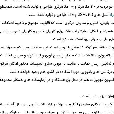
پروب ۶ گیگاهرتز و ۱۸ گیگاهرتز و برای میدان های مغناطیسی دو پروب در ۳۰ مگاهرتز و ۱۰۰ مگاهرتزی طراحی و تولید شده 
نسل های GSM، ۳G و LTE طراحی و تولید شده است.
ایت پایش، كنترل و نمایش مركزی است كه قابلیت تجمیع و ذخیره اطلاعات اند
 همینطور امكان نمایش اطلاعات برای كاربران خاص و كاربران عمومی را هم دا
های ملی و جهانی بهداشت تشعشع است.
وده و فاقد هر گونه تشعشع رادیویی است. این سامانه بسیار كم مصرف است، 
نه روزی اطلاعات شدت میدان را جمع آوری و ثبت كرده و سپس اطلاعات ج
 نمایش ارسال نماید. با عنایت به بومی سازی تجهیزات مذكور امكان هرگونه 
 فركانس های رادیویی مورد استفاده در كشور هم وجود خواهد داشت.
اسیون تجهیزات هم در محل پژوهشگاه و در آزمایشگاه های همكار مجموعه م
ان انرژی اتمی است.
 و همكاری سازمان تنظیم مقررات و ارتباطات رادیویی از سال آینده با تجا
ه است. با تولید این محصول علاوه بر صرفه جویی اقتصادی و جلوگیری از خرو