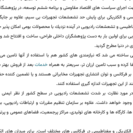
هت اجرای سیاست های اقتصاد مقاومتی و برنامه ششم توسعه، در پژوهشگاه ا
ی و الكتریكی برای پایش حد تشعشعات تجهیزات بی سیم، علاوه بر جایگزین
غناطیسی و تشعشعات رادیویی در آینده نزدیك با محصولات بومی امكان پذیر خ
ویی برای اولین بار به دست پژوهشگران داخلی طراحی، ساخت و افتتاح شد و ب
ر دنیا مطرح گردید.
اخته می شد كه نیازمندی های كشور هم با استفاده از آنها تامین می گرد
رده و سبب تامین ارزان تر، سریعتر به همراه
خدمات
بعد از فروش بهتر ش
فركانس و توان انتشاری تجهیزات مخابراتی هستند و یا تضمین كننده حف
این تجهیزات اندازه گیری استفاده كنند.
 در مورد نظارت بر شدت تشعشعات رادیویی در سطح كشور از نظر ایمنی و
جود خواهد داشت. علاوه بر سازمان تنظیم مقررات و ارتباطات رادیویی، ب
، كارگاه ها و كارخانه های تولیدی، مراكز پرجمعیت، فضاهای عمومی و پرتردد
 الكتریكی و مغناطیسی در فركانس های مختلف است. برای میدان های الكتر