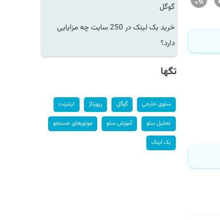
گوگل
خرید بک لینک در 250 سایت چه مزایایی
دارد؟
تگها
سئوی خارجی
گوگل
رپورتاژ
اینترنت
تحلیل سئو
آموزش سئو
موتورهای جستجو
بک لینک